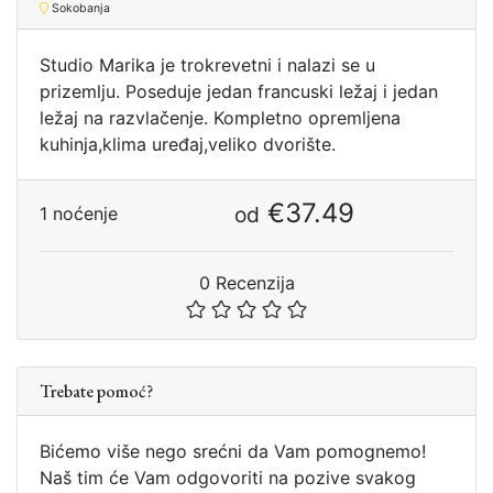
Sokobanja
Studio Marika je trokrevetni i nalazi se u
prizemlju. Poseduje jedan francuski ležaj i jedan
ležaj na razvlačenje. Kompletno opremljena
kuhinja,klima uređaj,veliko dvorište.
€37.49
od
1 noćenje
0 Recenzija
Trebate pomoć?
Bićemo više nego srećni da Vam pomognemo!
Naš tim će Vam odgovoriti na pozive svakog