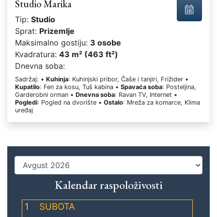
Studio Marika
Tip:
Studio
Sprat:
Prizemlje
Maksimalno gostiju:
3 osobe
Kvadratura:
43 m² (463 ft²)
Dnevna soba:
Sadržaj: •
Kuhinja
: Kuhinjski pribor, Čaše i tanjiri, Frižider •
Kupatilo
: Fen za kosu, Tuš kabina •
Spavaća soba
: Posteljina,
Garderobni orman •
Dnevna soba
: Ravan TV, Internet •
Pogledi
: Pogled na dvorište •
Ostalo
: Mreža za komarce, Klima
uređaj
Kalendar raspoloživosti
1
SUBOTA