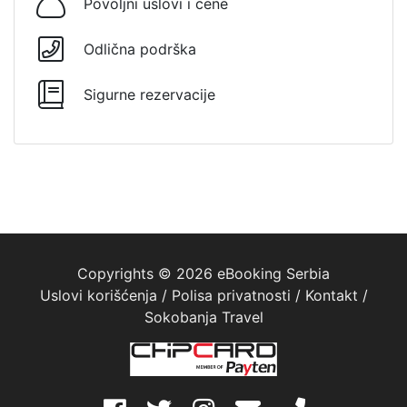
Povoljni uslovi i cene
Odlična podrška
Sigurne rezervacije
Copyrights © 2026 eBooking Serbia
Uslovi korišćenja
/
Polisa privatnosti
/
Kontakt
/
Sokobanja Travel