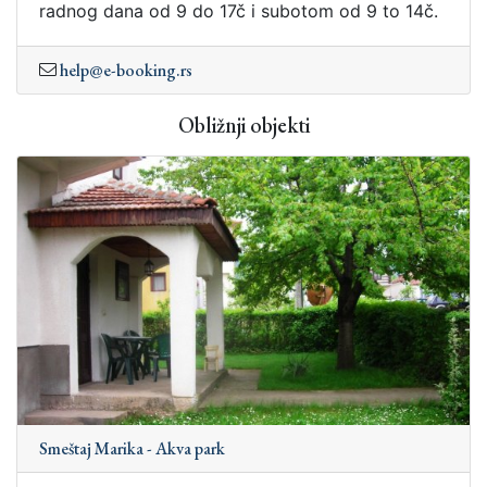
radnog dana od 9 do 17č i subotom od 9 to 14č.
help@e-booking.rs
Obližnji objekti
Smeštaj Marika - Akva park