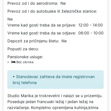
Prevoz od i do aerodroma:
Ne
Prevoz od i do autobuske ili železničke stanice:
Ne
Vreme kad gosti treba da se prijave:
12:00 - 14:00
Vreme kad gosti treba da se odjave:
06:00 - 10:00
Depozit za pričinjenu štetu:
Ne
Popusti za decu:
Pansionske usluge:
Bez obroka
• Stanodavac zahteva da imate registrovan
broj telefona
Studio Marika je trokrevetni i nalazi se u prizemlju.
Poseduje jedan francuski ležaj i jedan ležaj na
razvlačenje. Kompletno opremljena kuhinja,klima