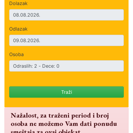
Dolazak
Odlazak
Osoba
Traži
Nažalost, za traženi period i broj
osoba ne možemo Vam dati ponudu
smeštaja za ovaj objekat.