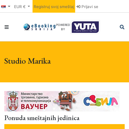
EUR €
Registruj svoj smeštaj
Prijavi se
POWERED
BY
Studio Marika
Ponuda smeštajnih jedinica