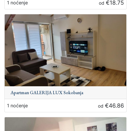
€18.75
1 noćenje
od
Apartman GALERIJA LUX Sokobanja
€46.86
1 noćenje
od