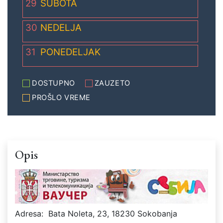
29
SUBOTA
30
NEDELJA
31
PONEDELJAK
DOSTUPNO
ZAUZETO
PROŠLO VREME
Opis
Adresa:
Bata Noleta, 23, 18230 Sokobanja