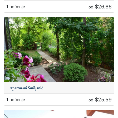
$26.66
1 noćenje
od
Apartmani Smiljanić
$25.59
1 noćenje
od