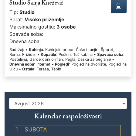
Studio Sanja Knežević
Tip:
Studio
Sprat:
Visoko prizemlje
Maksimalno gostiju:
3 osobe
Spavaća soba:
Dnevna soba:
Sadržaj: •
Kuhinja
: Kuhinjski pribor, Čaše i tanjiri, Šporet,
Rerna, Frižider •
Kupatilo
: Peškiri, Tuš kabina •
Spavaća soba
:
Posteljina, Garderobni orman, Pegla, Daska za peglanje •
Dnevna soba
: Internet •
Pogledi
: Pogled na dvorište, Pogled na
ulicu •
Ostalo
: Terasa, Tepih
Kalendar raspoloživosti
1
SUBOTA