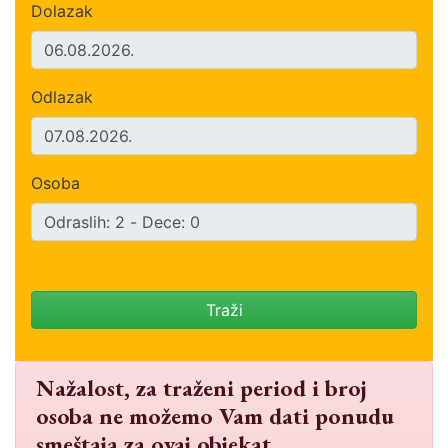
Dolazak
Odlazak
Osoba
Traži
Nažalost, za traženi period i broj
osoba ne možemo Vam dati ponudu
smeštaja za ovaj objekat.