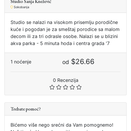
Studio Sanja Knežević
Sokobanja
Studio se nalazi na visokom priѕemlju porodične
kuće i pogodan je za smeštaj porodice sa malom
decom ili za tri odrasle osobe. Nalazi se u blizini
akva parka - 5 minuta hoda i centra grada '7
$26.66
od
1 noćenje
0 Recenzija
Trebate pomoć?
Bićemo više nego srećni da Vam pomognemo!