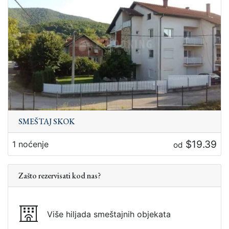
SMEŠTAJ SKOK
$19.39
1 noćenje
od
Zašto rezervisati kod nas?
Više hiljada smeštajnih objekata