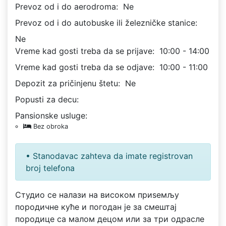
Prevoz od i do aerodroma:
Ne
Prevoz od i do autobuske ili železničke stanice:
Ne
Vreme kad gosti treba da se prijave:
10:00 - 14:00
Vreme kad gosti treba da se odjave:
10:00 - 11:00
Depozit za pričinjenu štetu:
Ne
Popusti za decu:
Pansionske usluge:
Bez obroka
• Stanodavac zahteva da imate registrovan
broj telefona
Студио се налази на високом приѕемљу
породичне куће и погодан је за смештај
породице са малом децом или за три одрасле