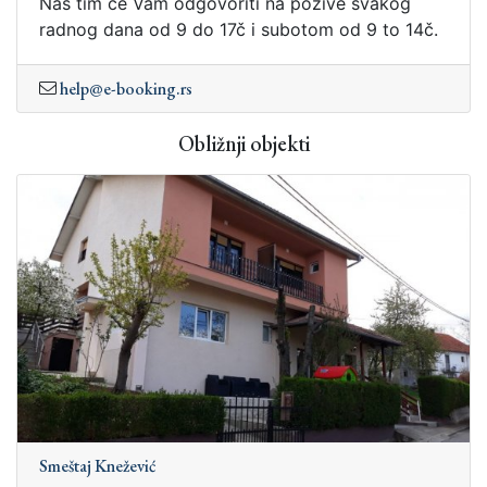
Naš tim će Vam odgovoriti na pozive svakog
radnog dana od 9 do 17č i subotom od 9 to 14č.
help@e-booking.rs
Obližnji objekti
Smeštaj Knežević