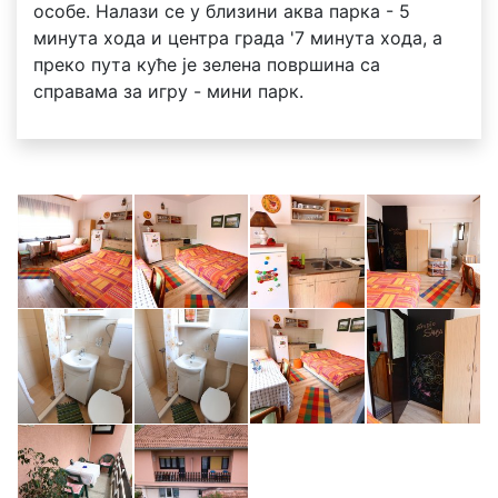
особе. Налази се у близини аква парка - 5
минута хода и центра града '7 минута хода, а
преко пута куће је зелена површина са
справама за игру - мини парк.