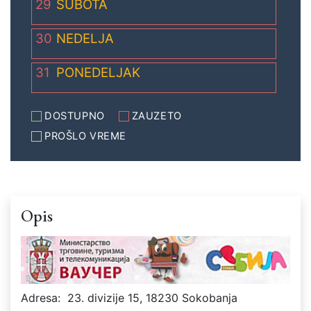
29
SUBOTA
30
NEDELJA
31
PONEDELJAK
DOSTUPNO
ZAUZETO
PROŠLO VREME
Opis
Adresa:
23. divizije 15, 18230 Sokobanja