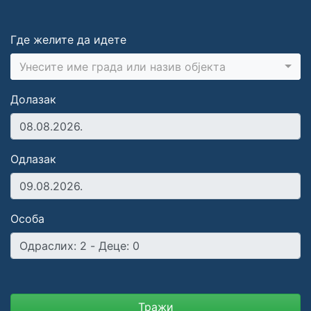
Где желите да идете
Унесите име града или назив објекта
Долазак
Одлазак
Особа
Тражи