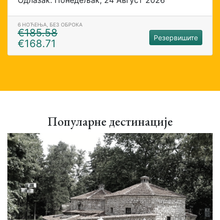
6 НОЋЕЊА, БЕЗ ОБРОКА
€185.58
Резервишите
€168.71
Популарне дестинације