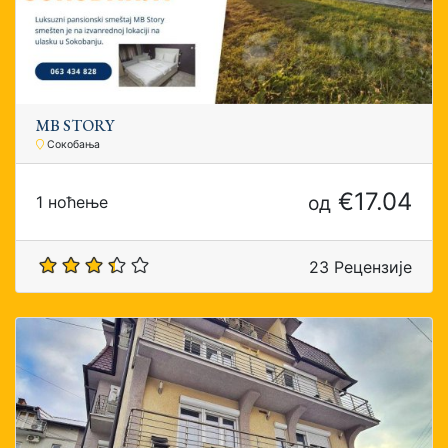
MB SТORY
Сокобања
€17.04
од
1 ноћење
23 Рецензије