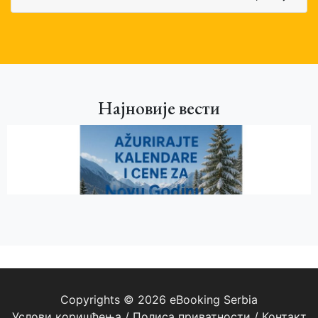
Најновије вести
MINISTAR MEMIĆ NAJAVIO NOVU DODELU TURISTIČKIH VAUČERA
4 Апр 2025
Прочитај више...
Copyrights © 2026 eBooking Serbia
Услови коришћења
/
Полиса приватности
/
Контакт