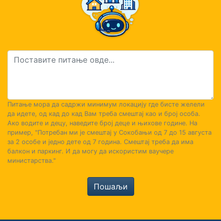
Питање мора да садржи минимум локацију где бисте желели
да идете, од кад до кад Вам треба смештај као и број особа.
Ако водите и децу, наведите број деце и њихове године. На
пример, "Потребан ми је смештај у Сокобањи од 7 до 15 августа
за 2 особе и једно дете од 7 година. Смештај треба да има
балкон и паркинг. И да могу да искористим ваучере
министарства."
Пошаљи