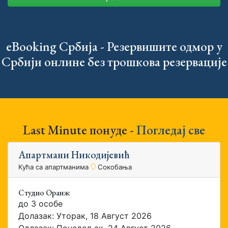
eBooking Србија - Резервишите одмор у
Србији онлине без трошкова резервације
Last Minute понуде -
Погледај све
Апартмани Никодијевић
Кућа са апартманима
Сокобања
Студио Оранж
до 3 особе
Долазак: Уторак, 18 Август 2026
Одлазак: Понедељак, 24 Август 2026