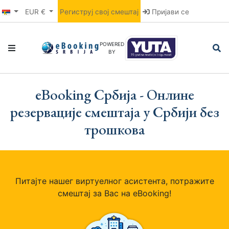
EUR €
Региструј свој смештај
Пријави се
POWERED
BY
eBooking Србија - Онлине
резервације смештаја у Србији без
трошкова
Питајте нашег виртуелног асистента, потражите
смештај за Вас на eBooking!