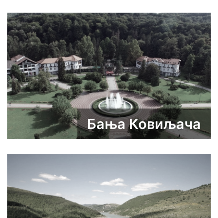
Бања Ковиљача