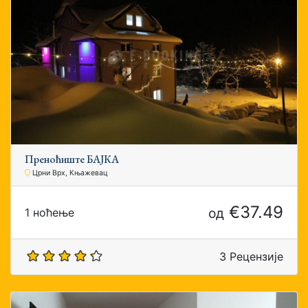
Преноћиште БАЈКА
Црни Врх, Књажевац
€37.49
од
1 ноћење
3 Рецензије