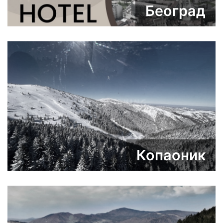
Београд
Копаоник