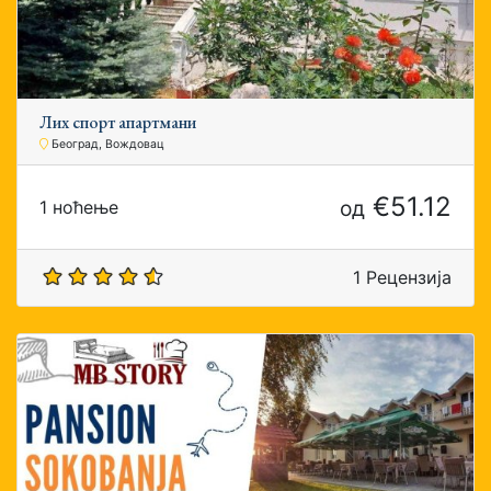
Лиx спорт апартмани
Београд, Вождовац
€51.12
од
1 ноћење
1 Рецензија