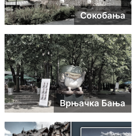
Сокобања
Врњачка Бања