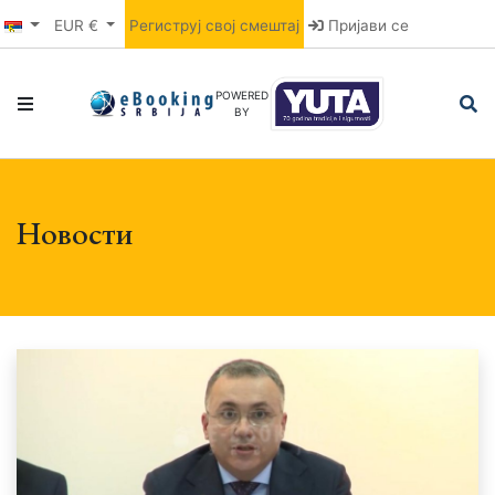
EUR €
Региструј свој смештај
Пријави се
POWERED
BY
Новости