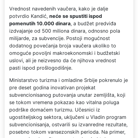
Vrednost navedenih vaučera, kako je dalje
potvrdio Kandić,
neće se spustiti ispod
pomenutih 10.000 dinara
, a budžet predviđa
izdvajanje od 500 miliona dinara, odnosno pola
milijarde, za subvencije. Postoji mogućnost
dodatnog povećanja broja vaučera ukoliko to
omoguće povoljni makroekonomski i budžetski
uslovi, ali je neizvesno da će njihova vrednost
pasti ispod prošlogodišnje.
Ministarstvo turizma i omladine Srbije pokrenulo je
pre deset godina inovativan projekat
subvencionisanog putovanja unutar zemljišta, koji
se tokom vremena pokazao kao vitalna poluga
podrške domaćem turizmu. Učesnici iz
ugostiteljskog sektora, uključeni u Vladin program
subvencionisanja, ostvarili su izvanredne rezultate,
posebno tokom vansezonskih perioda. Na primer,