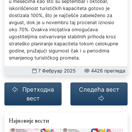
u mesecima kao što su septembar i oktobar,
iskorišćenost turističkih kapaciteta gotovo je
dostizala 100%, što je najčešće zabeleženo za
avgust, dok je u novembru taj procenat iznosio
oko 70%. Ovakva inicijativa omogućava
ugostiteljima ostvarivanje stabilnih prihoda kroz
strateško planiranje kapaciteta tokom celokupne
godine, pružajući sigurnost čak i u periodima
smanjenog turističkog prometa.
7 Фебруар 2025
4426 прегледа
Претходна
Следећа вест
вест
Најновије вести