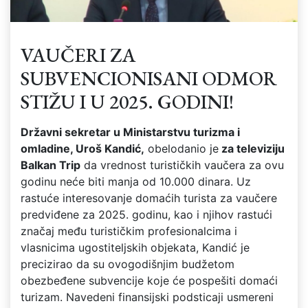
VAUČERI ZA
SUBVENCIONISANI ODMOR
STIŽU I U 2025. GODINI!
Državni sekretar u Ministarstvu turizma i
omladine, Uroš Kandić,
obelodanio je
za televiziju
Balkan Trip
da vrednost turističkih vaučera za ovu
godinu neće biti manja od 10.000 dinara. Uz
rastuće interesovanje domaćih turista za vaučere
predviđene za 2025. godinu, kao i njihov rastući
značaj među turističkim profesionalcima i
vlasnicima ugostiteljskih objekata, Kandić je
precizirao da su ovogodišnjim budžetom
obezbeđene subvencije koje će pospešiti domaći
turizam. Navedeni finansijski podsticaji usmereni