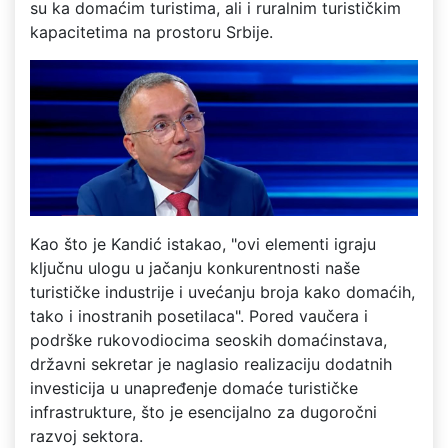
su ka domaćim turistima, ali i ruralnim turističkim
kapacitetima na prostoru Srbije.
Kao što je Kandić istakao, "ovi elementi igraju
ključnu ulogu u jačanju konkurentnosti naše
turističke industrije i uvećanju broja kako domaćih,
tako i inostranih posetilaca". Pored vaučera i
podrške rukovodiocima seoskih domaćinstava,
državni sekretar je naglasio realizaciju dodatnih
investicija u unapređenje domaće turističke
infrastrukture, što je esencijalno za dugoročni
razvoj sektora.