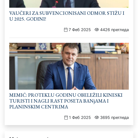
VAUČERI ZA SUBVENCIONISANI ODMOR STIŽU I
U 2025. GODINI!
7 Феб 2025
4426 прегледа
MEMIĆ: PROTEKLU GODINU OBELEŽILI KINESKI
TURISTI I NAGLI RAST POSETA BANjAMA I
PLANINSKIM CENTRIMA
1 Феб 2025
3695 прегледа