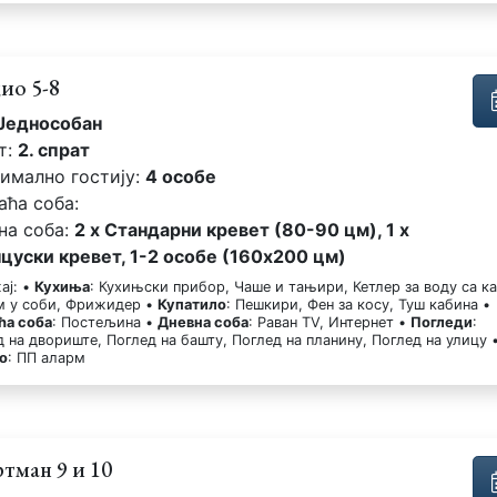
ио 5-8
Једнособан
т:
2. спрат
имално гостију:
4 особе
аћа соба:
на соба:
2 x Стандарни кревет (80-90 цм), 1 x
цуски кревет, 1-2 особе (160x200 цм)
ај: •
Кухиња
: Кухињски прибор, Чаше и тањири, Кетлер за воду са к
ем у соби, Фрижидер •
Купатило
: Пешкири, Фен за косу, Туш кабина •
ћа соба
: Постељина •
Дневна соба
: Раван TV, Интернет •
Погледи
:
 на двориште, Поглед на башту, Поглед на планину, Поглед на улицу 
о
: ПП аларм
тман 9 и 10