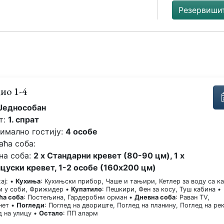
Резервиши
ио 1-4
Једнособан
т:
1. спрат
имално гостију:
4 особе
аћа соба:
на соба:
2 x Стандарни кревет (80-90 цм), 1 x
цуски кревет, 1-2 особе (160x200 цм)
ај: •
Кухиња
: Кухињски прибор, Чаше и тањири, Кетлер за воду са к
ем у соби, Фрижидер •
Купатило
: Пешкири, Фен за косу, Туш кабина •
ћа соба
: Постељина, Гардеробни орман •
Дневна соба
: Раван TV,
нет •
Погледи
: Поглед на двориште, Поглед на планину, Поглед на рек
д на улицу •
Остало
: ПП аларм