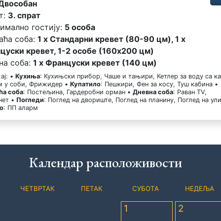
Двособан
т:
3. спрат
имално гостију:
5 особа
аћа соба:
1 x Стандарни кревет (80-90 цм), 1 x
цуски кревет, 1-2 особе (160x200 цм)
на соба:
1 x Француски кревет (140 цм)
ај: •
Кухиња
: Кухињски прибор, Чаше и тањири, Кетлер за воду са к
ем у соби, Фрижидер •
Купатило
: Пешкири, Фен за косу, Туш кабина •
ћа соба
: Постељина, Гардеробни орман •
Дневна соба
: Раван TV,
нет •
Погледи
: Поглед на двориште, Поглед на планину, Поглед на ул
о
: ПП аларм
Календар расположивости
ЧЕТВРТАК
ПЕТАК
СУБОТА
НЕДЕЉА
1
2