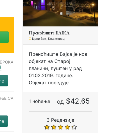
Преноћиште БАЈКА
и
Црни Врх, Књажевац
Преноћиште Бајка је нов
објекат на Старој
ОБРОКА
2
планини, пуштен у рад
01.02.2019. године.
те
Објекат поседује
ЕЊЕ СА
$42.65
од
1 ноћење
М
5
3 Рецензије
те