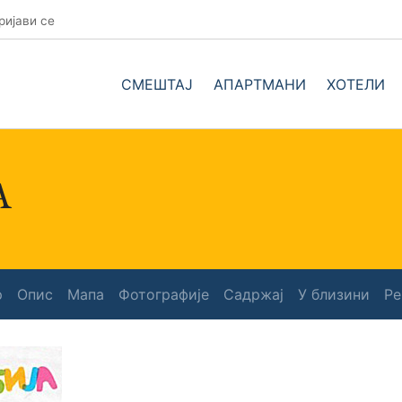
ријави се
СМЕШТАЈ
АПАРТМАНИ
ХОТЕЛИ
А
р
Опис
Мапа
Фотографије
Садржај
У близини
Ре