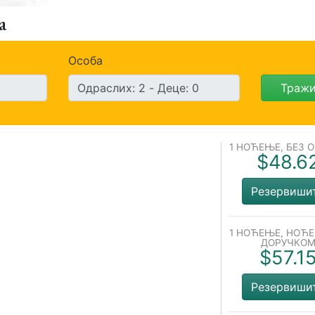
а
Особа
Траж
1 НОЋЕЊЕ, БЕЗ 
$48.6
Резервиши
1 НОЋЕЊЕ, НОЋ
ДОРУЧКО
$57.1
Резервиши