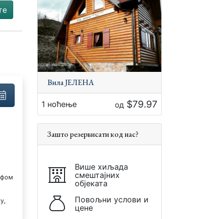
те
Вила ЈЕЛЕНА
$79.97
1 ноћење
од
Зашто резервисати код нас?
Више хиљада
смештајних
афом
објеката
Повољни услови и
у,
цене