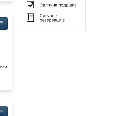
Одлична подршка
Сигурне
резервације
афом
•