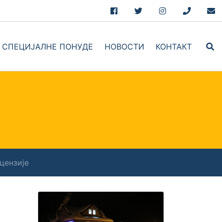
Facebook
Twitter
Instagram
+381.69.7
hel
СПЕЦИЈАЛНЕ ПОНУДЕ
НОВОСТИ
КОНТАКТ
book
цензије