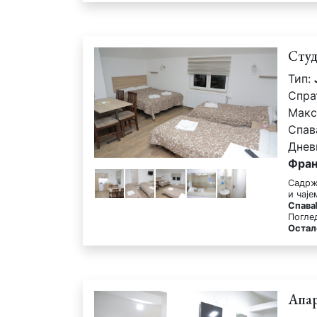
Студ
Тип:
Спра
Макс
Спав
Днев
Фран
Садрж
и чај
Спава
Поглед
Остал
Апар