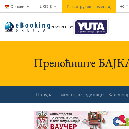
Српски
USD $
Региструј свој смештај
П
POWERED BY
Преноћиште БАЈК
Понуда
Смештајне јединице
Календа