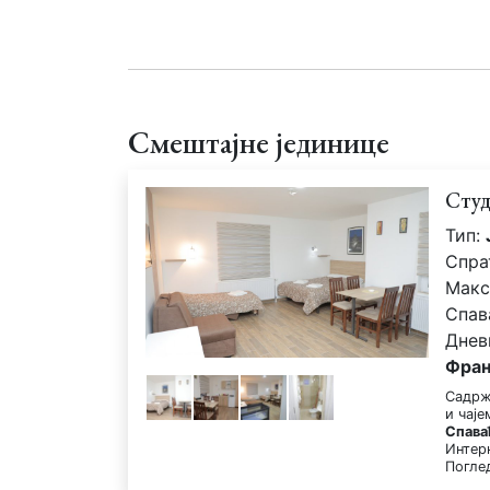
Смештајне јединице
Студ
Тип:
Спра
Макс
Спав
Днев
Фран
Садрж
и чај
Спава
Интер
Погле