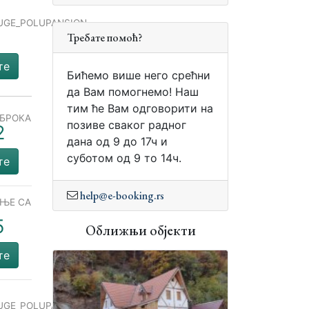
UGE_POLUPANSION
1
Требате помоћ?
те
Бићемо више него срећни
да Вам помогнемо! Наш
тим ће Вам одговорити на
ОБРОКА
позиве сваког радног
2
дана од 9 до 17ч и
суботом од 9 то 14ч.
те
help@e-booking.rs
ЕЊЕ СА
М
5
Оближњи објекти
те
UGE_POLUPANSION