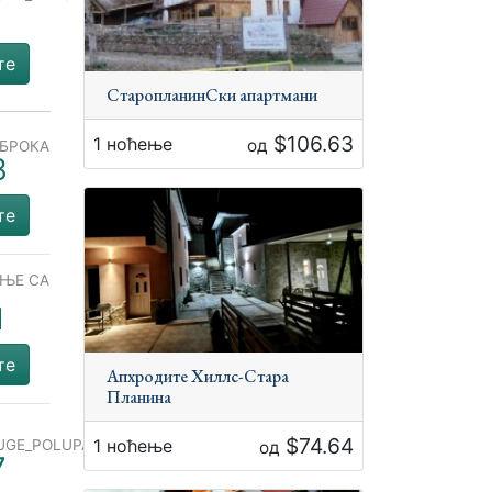
1
те
СтаропланинСки апартмани
$106.63
1 ноћење
од
ОБРОКА
8
те
ЕЊЕ СА
М
1
те
Апхродите Хиллс-Стара
Планина
$74.64
1 ноћење
UGE_POLUPANSION
од
7