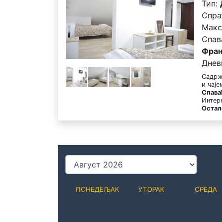
Тип:
Спра
Макс
Спав
Фран
Днев
Садрж
и чај
Спава
Интер
Остал
ПОНЕДЕЉАК
УТОРАК
СРЕДА