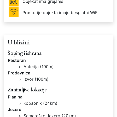
Objekat ima grejanje
Prostorije objekta imaju besplatni WiFi
U blizini
Šoping i ishrana
Restoran
Anterija (100m)
Prodavnica
Izvor (100m)
Zanimljive lokacije
Planina
Kopaonik (24km)
Jezero
Semeteško Jezero (20km)