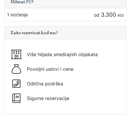
Milmari P19
3.300
1 noćenje
od
RSD
Zašto rezervisati kod nas?
Više hiljada smeštajnih objekata
Povoljni uslovi i cene
Odlična podrška
Sigurne rezervacije