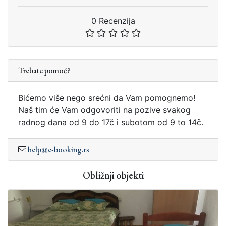
0 Recenzija
Trebate pomoć?
Bićemo više nego srećni da Vam pomognemo!
Naš tim će Vam odgovoriti na pozive svakog
radnog dana od 9 do 17č i subotom od 9 to 14č.
help@e-booking.rs
Obližnji objekti