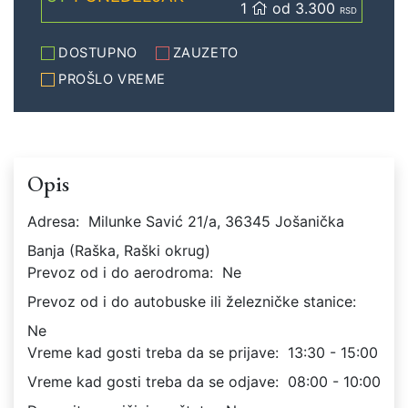
1
od 3.300
RSD
DOSTUPNO
ZAUZETO
PROŠLO VREME
Opis
Adresa:
Milunke Savić 21/a, 36345 Jošanička
Banja (Raška, Raški okrug)
Prevoz od i do aerodroma:
Ne
Prevoz od i do autobuske ili železničke stanice:
Ne
Vreme kad gosti treba da se prijave:
13:30 - 15:00
Vreme kad gosti treba da se odjave:
08:00 - 10:00