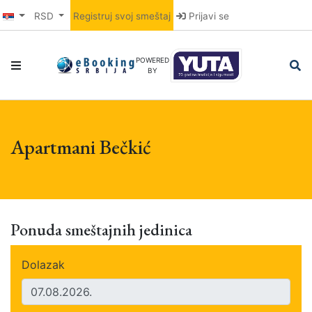
RSD
Registruj svoj smeštaj
Prijavi se
POWERED
BY
Apartmani Bečkić
Ponuda smeštajnih jedinica
Dolazak