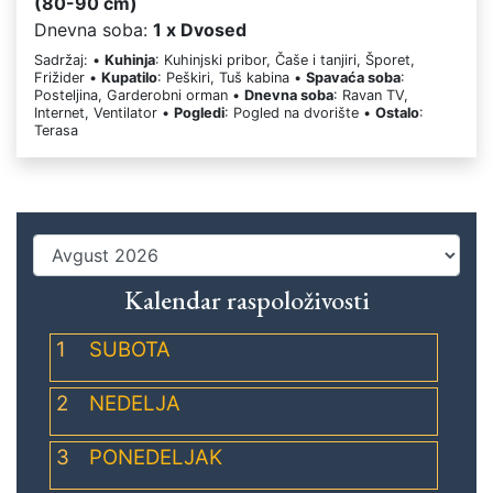
(80-90 cm)
Dnevna soba:
1 x Dvosed
Sadržaj: •
Kuhinja
: Kuhinjski pribor, Čaše i tanjiri, Šporet,
Frižider •
Kupatilo
: Peškiri, Tuš kabina •
Spavaća soba
:
Posteljina, Garderobni orman •
Dnevna soba
: Ravan TV,
Internet, Ventilator •
Pogledi
: Pogled na dvorište •
Ostalo
:
Terasa
Kalendar raspoloživosti
1
SUBOTA
2
NEDELJA
3
PONEDELJAK