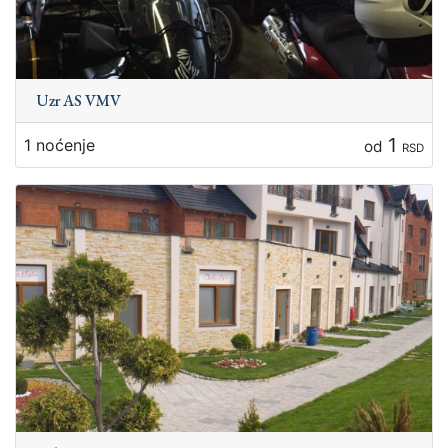
Uzr AS VMV
1
1 noćenje
od
RSD