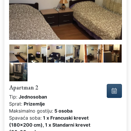
Apartman 2
Tip:
Jednosoban
Sprat:
Prizemlje
Maksimalno gostiju:
5 osoba
Spavaća soba:
1 x Francuski krevet
(180x200 cm), 1 x Standarni krevet