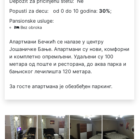
Depozit za pričinjenu štetu:
Ne
Popusti za decu:
od 0 do 10 godina:
30%
;
Pansionske usluge:
Bez obroka
Апартмани Бечкић се налазе у центру
Јошаничке Бање. Апартмани су нови, комфорни
и комплетно опремљени. Удаљени су 100
метара од поште и ресторана, до аква парка и
бањнског лечилишта 120 метара.
За госте апартмана је обезбеђен паркинг.