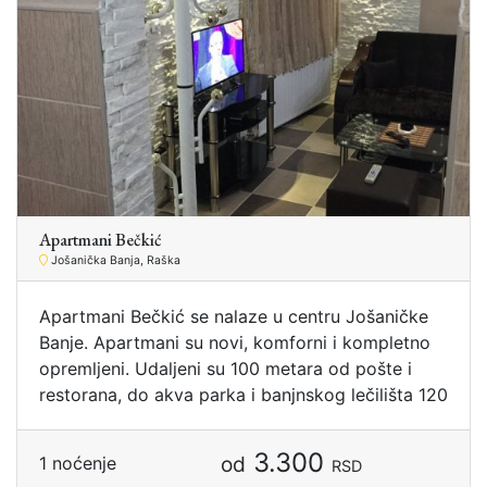
Apartmani Bečkić
Jošanička Banja, Raška
Apartmani Bečkić se nalaze u centru Jošaničke
Banje. Apartmani su novi, komforni i kompletno
opremljeni. Udaljeni su 100 metara od pošte i
restorana, do akva parka i banjnskog lečilišta 120
3.300
od
1 noćenje
RSD