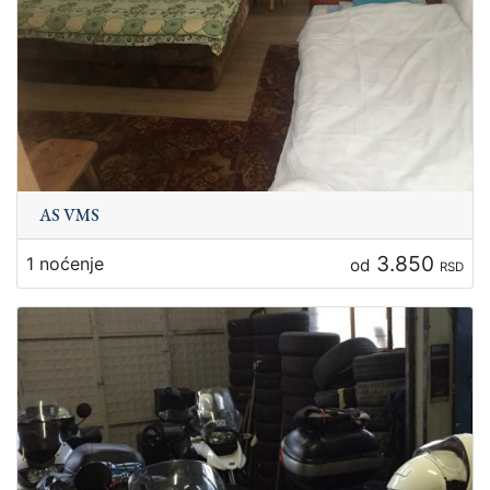
AS VMS
3.850
1 noćenje
od
RSD