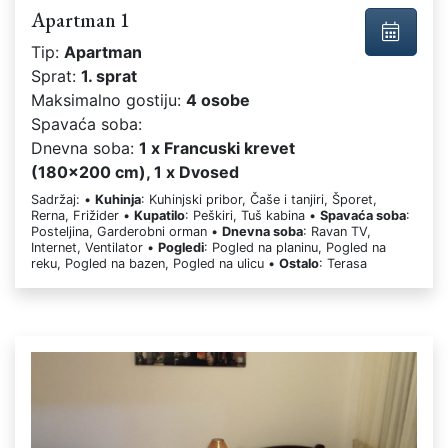
Apartman 1
Tip:
Apartman
Sprat:
1. sprat
Maksimalno gostiju:
4 osobe
Spavaća soba:
Dnevna soba:
1 x Francuski krevet
(180x200 cm), 1 x Dvosed
Sadržaj: •
Kuhinja
: Kuhinjski pribor, Čaše i tanjiri, Šporet,
Rerna, Frižider •
Kupatilo
: Peškiri, Tuš kabina •
Spavaća soba
:
Posteljina, Garderobni orman •
Dnevna soba
: Ravan TV,
Internet, Ventilator •
Pogledi
: Pogled na planinu, Pogled na
reku, Pogled na bazen, Pogled na ulicu •
Ostalo
: Terasa