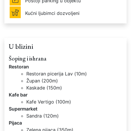
Postoji parking u objektu
Kućni ljubimci dozvoljeni
U blizini
Šoping i ishrana
Restoran
Restoran picerija Lav (10m)
Župan (200m)
Kaskade (150m)
Kafe bar
Kafe Vertigo (100m)
Supermarket
Sandra (120m)
Pijaca
Zelena pijaca (350m)