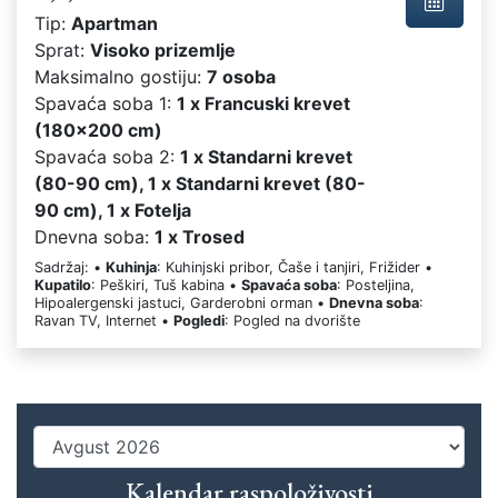
Tip:
Apartman
Sprat:
Visoko prizemlje
Maksimalno gostiju:
7 osoba
Spavaća soba 1:
1 x Francuski krevet
(180x200 cm)
Spavaća soba 2:
1 x Standarni krevet
(80-90 cm), 1 x Standarni krevet (80-
90 cm), 1 x Fotelja
Dnevna soba:
1 x Trosed
Sadržaj: •
Kuhinja
: Kuhinjski pribor, Čaše i tanjiri, Frižider •
Kupatilo
: Peškiri, Tuš kabina •
Spavaća soba
: Posteljina,
Hipoalergenski jastuci, Garderobni orman •
Dnevna soba
:
Ravan TV, Internet •
Pogledi
: Pogled na dvorište
Kalendar raspoloživosti