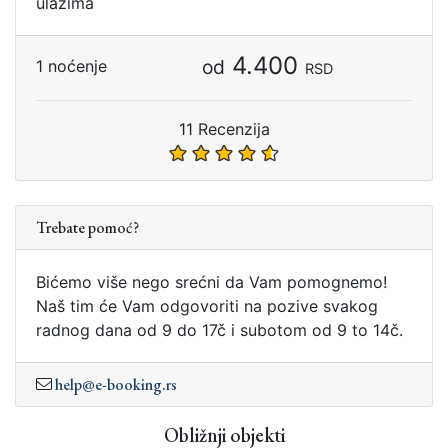
ulazima
4.400
od
1 noćenje
RSD
11 Recenzija
Trebate pomoć?
Bićemo više nego srećni da Vam pomognemo!
Naš tim će Vam odgovoriti na pozive svakog
radnog dana od 9 do 17č i subotom od 9 to 14č.
help@e-booking.rs
Obližnji objekti