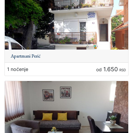
Apartmani Perić
1.650
1 noćenje
od
RSD