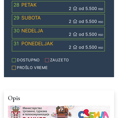
28
PETAK
2
od 5.500
RSD
29
SUBOTA
2
od 5.500
RSD
30
NEDELJA
2
od 5.500
RSD
31
PONEDELJAK
2
od 5.500
RSD
DOSTUPNO
ZAUZETO
PROŠLO VREME
Opis