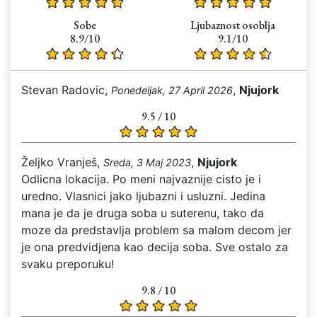
Sobe
Ljubaznost osoblja
8.9/10
9.1/10
Stevan Radovic,
,
Njujork
Ponedeljak, 27 April 2026
9.5 / 10
Željko Vranješ,
,
Njujork
Sreda, 3 Maj 2023
Odlicna lokacija. Po meni najvaznije cisto je i
uredno. Vlasnici jako ljubazni i usluzni. Jedina
mana je da je druga soba u suterenu, tako da
moze da predstavlja problem sa malom decom jer
je ona predvidjena kao decija soba. Sve ostalo za
svaku preporuku!
9.8 / 10