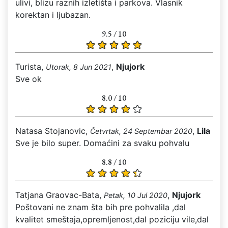
ulivi, blizu raznih izletišta i parkova. Vlasnik
korektan i ljubazan.
9.5 / 10
Turista,
,
Njujork
Utorak, 8 Jun 2021
Sve ok
8.0 / 10
Natasa Stojanovic,
,
Lila
Četvrtak, 24 Septembar 2020
Sve je bilo super. Domaćini za svaku pohvalu
8.8 / 10
Tatjana Graovac-Bata,
,
Njujork
Petak, 10 Jul 2020
Poštovani ne znam šta bih pre pohvalila ,dal
kvalitet smeštaja,opremljenost,dal poziciju vile,dal