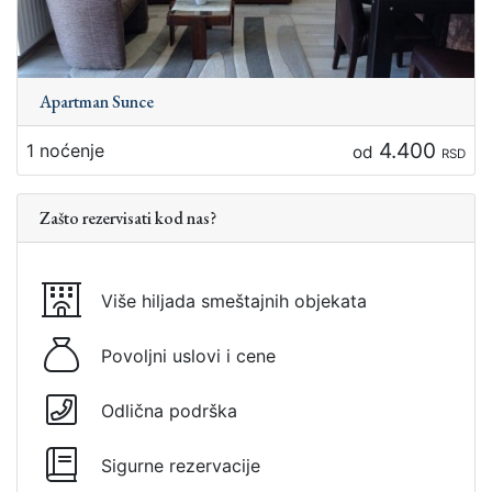
Apartman Sunce
4.400
1 noćenje
od
RSD
Zašto rezervisati kod nas?
Više hiljada smeštajnih objekata
Povoljni uslovi i cene
Odlična podrška
Sigurne rezervacije