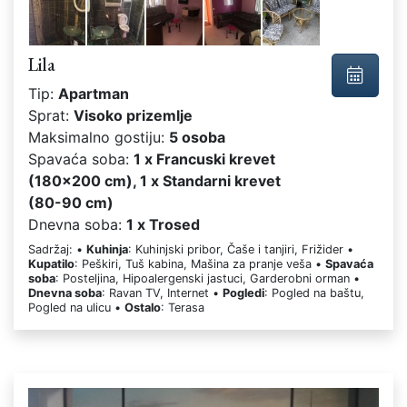
Lila
Tip:
Apartman
Sprat:
Visoko prizemlje
Maksimalno gostiju:
5 osoba
Spavaća soba:
1 x Francuski krevet
(180x200 cm), 1 x Standarni krevet
(80-90 cm)
Dnevna soba:
1 x Trosed
Sadržaj: •
Kuhinja
: Kuhinjski pribor, Čaše i tanjiri, Frižider •
Kupatilo
: Peškiri, Tuš kabina, Mašina za pranje veša •
Spavaća
soba
: Posteljina, Hipoalergenski jastuci, Garderobni orman •
Dnevna soba
: Ravan TV, Internet •
Pogledi
: Pogled na baštu,
Pogled na ulicu •
Ostalo
: Terasa