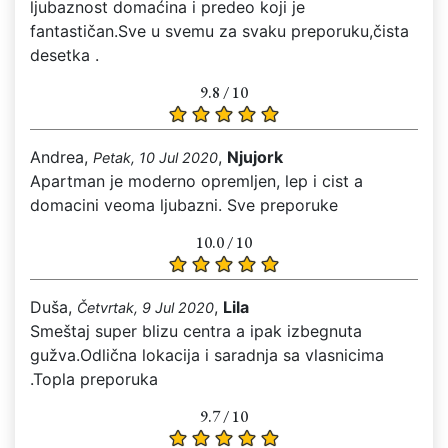
ljubaznost domaćina i predeo koji je
fantastičan.Sve u svemu za svaku preporuku,čista
desetka .
9.8 / 10
Andrea,
,
Njujork
Petak, 10 Jul 2020
Apartman je moderno opremljen, lep i cist a
domacini veoma ljubazni. Sve preporuke
10.0 / 10
Duša,
,
Lila
Četvrtak, 9 Jul 2020
Smeštaj super blizu centra a ipak izbegnuta
gužva.Odlična lokacija i saradnja sa vlasnicima
.Topla preporuka
9.7 / 10