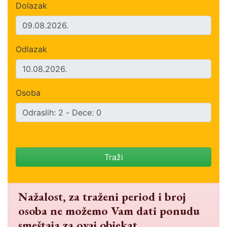
Dolazak
Odlazak
Osoba
Traži
Nažalost, za traženi period i broj
osoba ne možemo Vam dati ponudu
smeštaja za ovaj objekat.