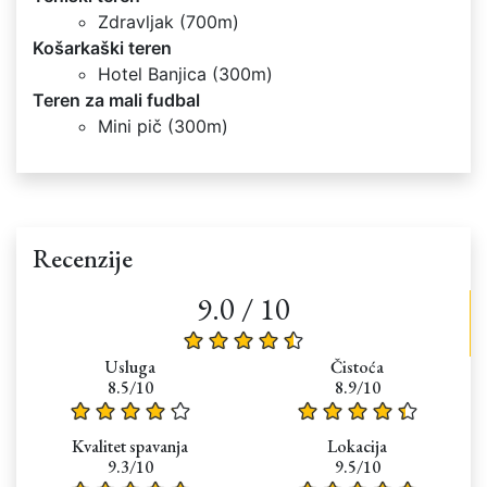
Zdravljak (700m)
Košarkaški teren
Hotel Banjica (300m)
Teren za mali fudbal
Mini pič (300m)
Recenzije
9.0 / 10
Usluga
Čistoća
8.5/10
8.9/10
Kvalitet spavanja
Lokacija
9.3/10
9.5/10