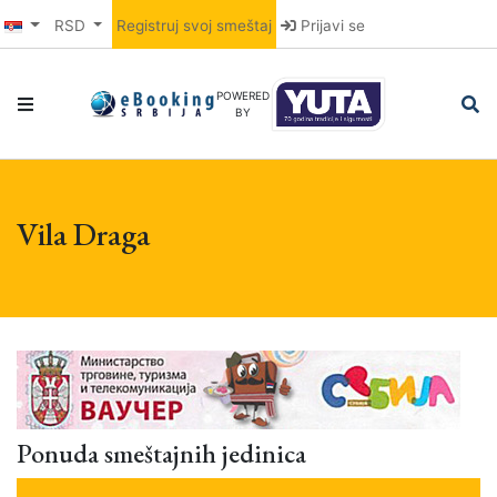
RSD
Registruj svoj smeštaj
Prijavi se
POWERED
BY
Vila Draga
Ponuda smeštajnih jedinica