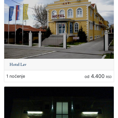
Hotel Lav
4.400
1 noćenje
od
RSD