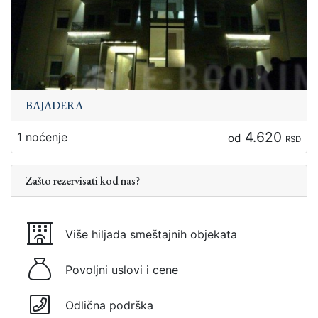
BAJADERA
4.620
1 noćenje
od
RSD
Zašto rezervisati kod nas?
Više hiljada smeštajnih objekata
Povoljni uslovi i cene
Odlična podrška