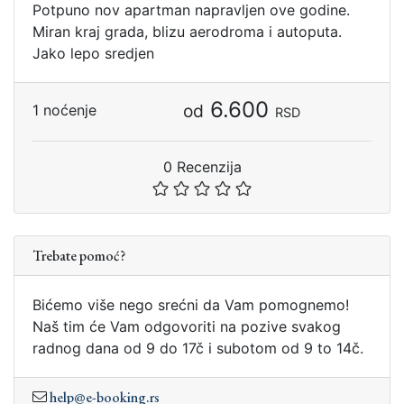
Potpuno nov apartman napravljen ove godine.
Miran kraj grada, blizu aerodroma i autoputa.
Jako lepo sredjen
6.600
od
1 noćenje
RSD
0 Recenzija
Trebate pomoć?
Bićemo više nego srećni da Vam pomognemo!
Naš tim će Vam odgovoriti na pozive svakog
radnog dana od 9 do 17č i subotom od 9 to 14č.
help@e-booking.rs