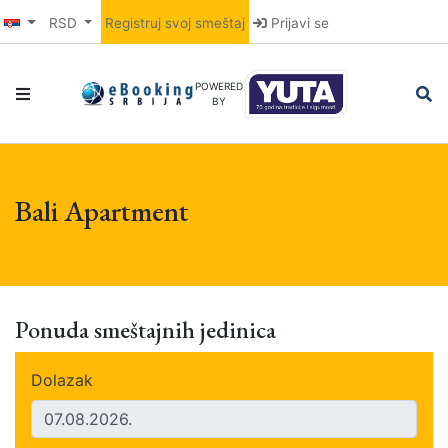
RSD
Registruj svoj smeštaj
Prijavi se
POWERED
BY
Bali Apartment
Ponuda smeštajnih jedinica
Dolazak