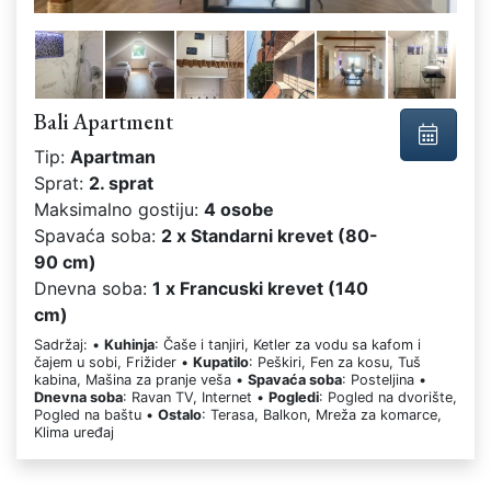
Bali Apartment
Tip:
Apartman
Sprat:
2. sprat
Maksimalno gostiju:
4 osobe
Spavaća soba:
2 x Standarni krevet (80-
90 cm)
Dnevna soba:
1 x Francuski krevet (140
cm)
Sadržaj: •
Kuhinja
: Čaše i tanjiri, Ketler za vodu sa kafom i
čajem u sobi, Frižider •
Kupatilo
: Peškiri, Fen za kosu, Tuš
kabina, Mašina za pranje veša •
Spavaća soba
: Posteljina •
Dnevna soba
: Ravan TV, Internet •
Pogledi
: Pogled na dvorište,
Pogled na baštu •
Ostalo
: Terasa, Balkon, Mreža za komarce,
Klima uređaj