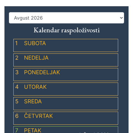
Kalendar raspoloživosti
1
SUBOTA
2
NEDELJA
3
PONEDELJAK
4
UTORAK
5
SREDA
6
ČETVRTAK
7
PETAK