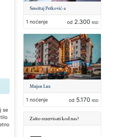
Smeštaj Petković-a
2.300
1 noćenje
od
RSD
Mujen Lux
5.170
1 noćenje
od
RSD
j se
tilo
Zašto rezervisati kod nas?
letno