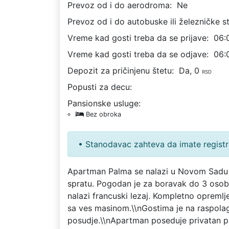
Prevoz od i do aerodroma:
Ne
Prevoz od i do autobuske ili železničke st
Vreme kad gosti treba da se prijave:
06:
Vreme kad gosti treba da se odjave:
06:
Depozit za pričinjenu štetu:
Da, 0
RSD
Popusti za decu:
Pansionske usluge:
Bez obroka
• Stanodavac zahteva da imate registr
Apartman Palma se nalazi u Novom Sadu u
spratu. Pogodan je za boravak do 3 osob
nalazi francuski lezaj. Kompletno opreml
sa ves masinom.\\nGostima je na raspolagan
posudje.\\nApartman poseduje privatan p