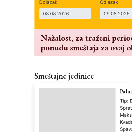
Dolazak
Odlazak
Nažalost, za traženi peri
ponudu smeštaja za ovaj o
Smeštajne jedinice
Palm
Tip:
Spra
Maks
Kvad
Spav