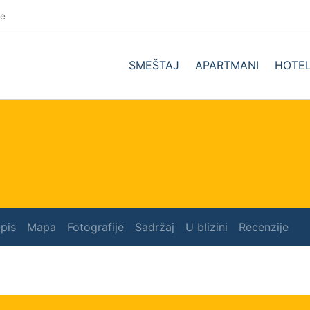
se
SMEŠTAJ
APARTMANI
HOTEL
pis
Mapa
Fotografije
Sadržaj
U blizini
Recenzije