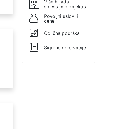
Više hiljada
smeštajnih objekata
Povoljni uslovi i
cene
Odlična podrška
Sigurne rezervacije