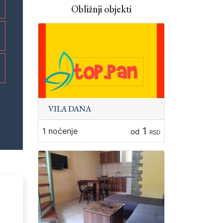
Obližnji objekti
VILA DANA
1
1 noćenje
od
RSD