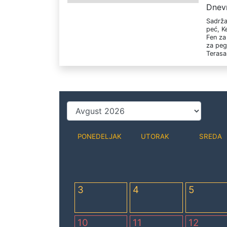
Dnev
Sadrža
peć, K
Fen za
za peg
Terasa,
PONEDELJAK
UTORAK
SREDA
3
4
5
10
11
12