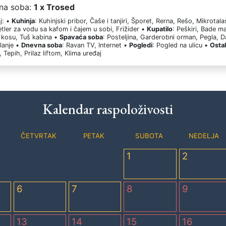
na soba:
1 x Trosed
j: •
Kuhinja
: Kuhinjski pribor, Čaše i tanjiri, Šporet, Rerna, Rešo, Mikrotal
etler za vodu sa kafom i čajem u sobi, Frižider •
Kupatilo
: Peškiri, Bade ma
 kosu, Tuš kabina •
Spavaća soba
: Posteljina, Garderobni orman, Pegla, 
lanje •
Dnevna soba
: Ravan TV, Internet •
Pogledi
: Pogled na ulicu •
Osta
 Tepih, Prilaz liftom, Klima uređaj
Kalendar raspoloživosti
ČETVRTAK
PETAK
SUBOTA
NEDELJA
1
2
6
7
8
9
13
14
15
16