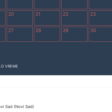
20
21
22
23
27
28
29
30
LO VREME
vi Sad (Novi Sad)