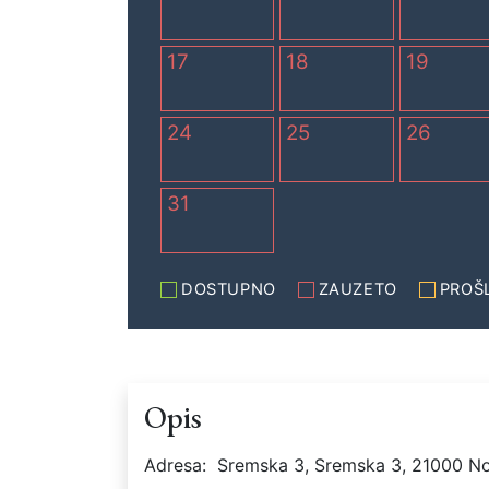
17
18
19
24
25
26
31
DOSTUPNO
ZAUZETO
PROŠ
Opis
Adresa:
Sremska 3, Sremska 3, 21000 No