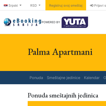
Srpski
RSD
Registruj svoj smeštaj
Prijavi 
POWERED BY
Palma Apartmani
Ponuda
Smeštajne jedinice
Kalendar
O
Ponuda smeštajnih jedinica