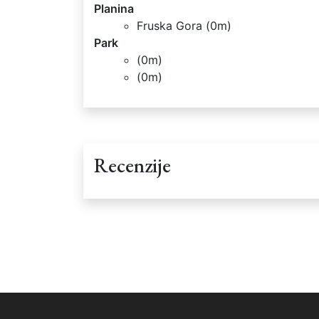
Planina
Fruska Gora (0m)
Park
(0m)
(0m)
Recenzije