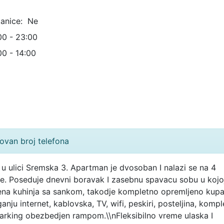
anice:
Ne
00 - 23:00
00 - 14:00
ovan broj telefona
 ulici Sremska 3. Apartman je dvosoban I nalazi se na 4
e. Poseduje dnevni boravak I zasebnu spavacu sobu u kojo
jena kuhinja sa sankom, takodje kompletno opremljeno kupa
ju internet, kablovska, TV, wifi, peskiri, posteljina, komp
arking obezbedjen rampom.\\nFleksibilno vreme ulaska I