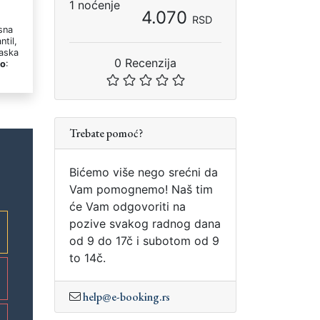
1 noćenje
4.070
RSD
asna
ntil,
Daska
0 Recenzija
lo
:
Trebate pomoć?
Bićemo više nego srećni da
Vam pomognemo! Naš tim
će Vam odgovoriti na
pozive svakog radnog dana
od 9 do 17č i subotom od 9
to 14č.
help@e-booking.rs