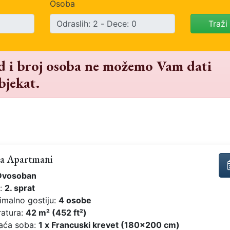
Osoba
Traži
od i broj osoba ne možemo Vam dati
bjekat.
a Apartmani
Dvosoban
t:
2. sprat
imalno gostiju:
4 osobe
ratura:
42 m² (452 ft²)
aća soba:
1 x Francuski krevet (180x200 cm)