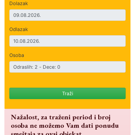
Dolazak
Odlazak
Osoba
Traži
Nažalost, za traženi period i broj
osoba ne možemo Vam dati ponudu
smeštaja za ovaj objekat.