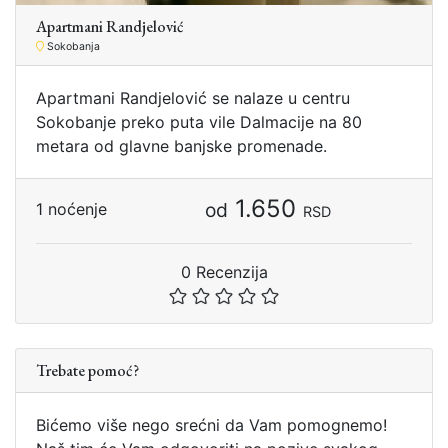
Apartmani Randjelović
Sokobanja
Apartmani Randjelović se nalaze u centru
Sokobanje preko puta vile Dalmacije na 80
metara od glavne banjske promenade.
1.650
od
1 noćenje
RSD
0 Recenzija
Trebate pomoć?
Bićemo više nego srećni da Vam pomognemo!