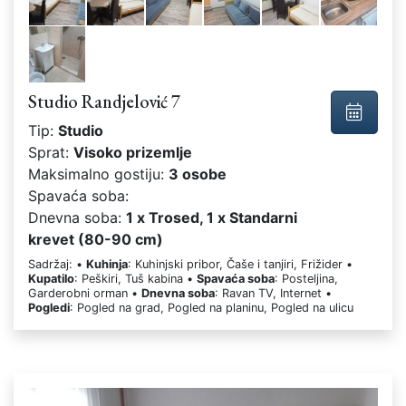
Studio Randjelović 7
Tip:
Studio
Sprat:
Visoko prizemlje
Maksimalno gostiju:
3 osobe
Spavaća soba:
Dnevna soba:
1 x Trosed, 1 x Standarni
krevet (80-90 cm)
Sadržaj: •
Kuhinja
: Kuhinjski pribor, Čaše i tanjiri, Frižider •
Kupatilo
: Peškiri, Tuš kabina •
Spavaća soba
: Posteljina,
Garderobni orman •
Dnevna soba
: Ravan TV, Internet •
Pogledi
: Pogled na grad, Pogled na planinu, Pogled na ulicu