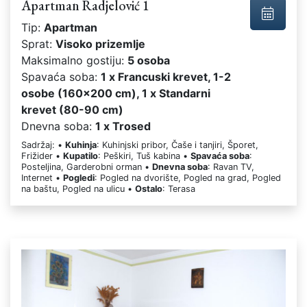
Apartman Radjelović 1
Tip:
Apartman
Sprat:
Visoko prizemlje
Maksimalno gostiju:
5 osoba
Spavaća soba:
1 x Francuski krevet, 1-2
osobe (160x200 cm), 1 x Standarni
krevet (80-90 cm)
Dnevna soba:
1 x Trosed
Sadržaj: •
Kuhinja
: Kuhinjski pribor, Čaše i tanjiri, Šporet,
Frižider •
Kupatilo
: Peškiri, Tuš kabina •
Spavaća soba
:
Posteljina, Garderobni orman •
Dnevna soba
: Ravan TV,
Internet •
Pogledi
: Pogled na dvorište, Pogled na grad, Pogled
na baštu, Pogled na ulicu •
Ostalo
: Terasa