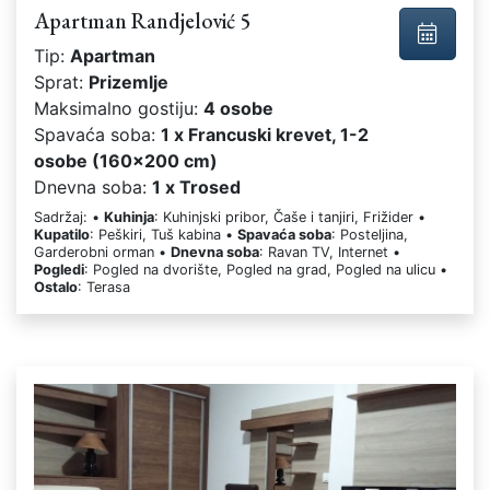
Apartman Randjelović 5
Tip:
Apartman
Sprat:
Prizemlje
Maksimalno gostiju:
4 osobe
Spavaća soba:
1 x Francuski krevet, 1-2
osobe (160x200 cm)
Dnevna soba:
1 x Trosed
Sadržaj: •
Kuhinja
: Kuhinjski pribor, Čaše i tanjiri, Frižider •
Kupatilo
: Peškiri, Tuš kabina •
Spavaća soba
: Posteljina,
Garderobni orman •
Dnevna soba
: Ravan TV, Internet •
Pogledi
: Pogled na dvorište, Pogled na grad, Pogled na ulicu •
Ostalo
: Terasa