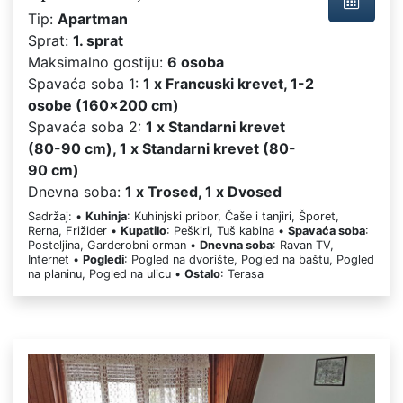
Tip:
Apartman
Sprat:
1. sprat
Maksimalno gostiju:
6 osoba
Spavaća soba 1:
1 x Francuski krevet, 1-2
osobe (160x200 cm)
Spavaća soba 2:
1 x Standarni krevet
(80-90 cm), 1 x Standarni krevet (80-
90 cm)
Dnevna soba:
1 x Trosed, 1 x Dvosed
Sadržaj: •
Kuhinja
: Kuhinjski pribor, Čaše i tanjiri, Šporet,
Rerna, Frižider •
Kupatilo
: Peškiri, Tuš kabina •
Spavaća soba
:
Posteljina, Garderobni orman •
Dnevna soba
: Ravan TV,
Internet •
Pogledi
: Pogled na dvorište, Pogled na baštu, Pogled
na planinu, Pogled na ulicu •
Ostalo
: Terasa