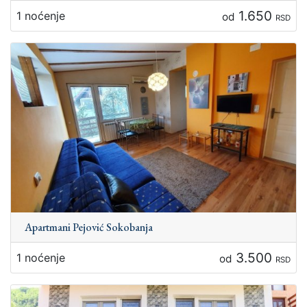
1.650
1 noćenje
od
RSD
Apartmani Pejović Sokobanja
3.500
1 noćenje
od
RSD