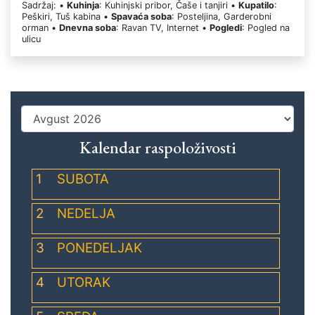
Sadržaj: •
Kuhinja
: Kuhinjski pribor, Čaše i tanjiri •
Kupatilo
:
Peškiri, Tuš kabina •
Spavaća soba
: Posteljina, Garderobni
orman •
Dnevna soba
: Ravan TV, Internet •
Pogledi
: Pogled na
ulicu
Kalendar raspoloživosti
1
SUBOTA
2
NEDELJA
3
PONEDELJAK
4
UTORAK