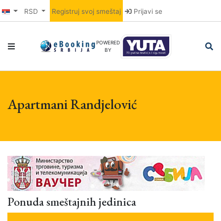
RSD
Registruj svoj smeštaj
Prijavi se
POWERED
BY
Apartmani Randjelović
Ponuda smeštajnih jedinica