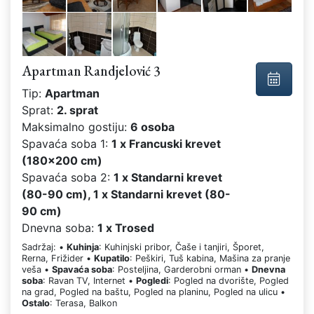
Apartman Randjelović 3
Tip:
Apartman
Sprat:
2. sprat
Maksimalno gostiju:
6 osoba
Spavaća soba 1:
1 x Francuski krevet
(180x200 cm)
Spavaća soba 2:
1 x Standarni krevet
(80-90 cm), 1 x Standarni krevet (80-
90 cm)
Dnevna soba:
1 x Trosed
Sadržaj: •
Kuhinja
: Kuhinjski pribor, Čaše i tanjiri, Šporet,
Rerna, Frižider •
Kupatilo
: Peškiri, Tuš kabina, Mašina za pranje
veša •
Spavaća soba
: Posteljina, Garderobni orman •
Dnevna
soba
: Ravan TV, Internet •
Pogledi
: Pogled na dvorište, Pogled
na grad, Pogled na baštu, Pogled na planinu, Pogled na ulicu •
Ostalo
: Terasa, Balkon