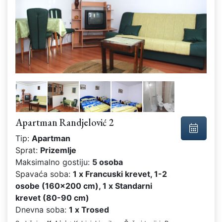
Apartman Randjelović 2
Tip:
Apartman
Sprat:
Prizemlje
Maksimalno gostiju:
5 osoba
Spavaća soba:
1 x Francuski krevet, 1-2
osobe (160x200 cm), 1 x Standarni
krevet (80-90 cm)
Dnevna soba:
1 x Trosed