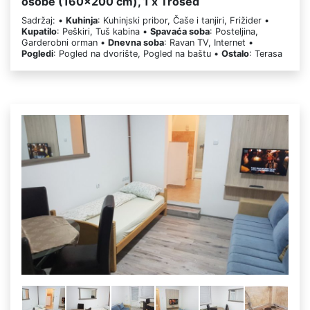
osobe (160x200 cm), 1 x Trosed
Sadržaj: •
Kuhinja
: Kuhinjski pribor, Čaše i tanjiri, Frižider •
Kupatilo
: Peškiri, Tuš kabina •
Spavaća soba
: Posteljina,
Garderobni orman •
Dnevna soba
: Ravan TV, Internet •
Pogledi
: Pogled na dvorište, Pogled na baštu •
Ostalo
: Terasa