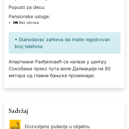
Popusti za decu:
Pansionske usluge:
Bez obroka
• Stanodavac zahteva da imate registrovan
broj telefona
Апартмани Ранђеловић се налазе у центру
Сокобање преко пута виле Далмације на 80
метара од главне бањске променаде.
Sadržaj
Dozvoljeno pušenje u objektu