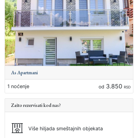
As Apartmani
3.850
1 noćenje
od
RSD
Zašto rezervisati kod nas?
Više hiljada smeštajnih objekata