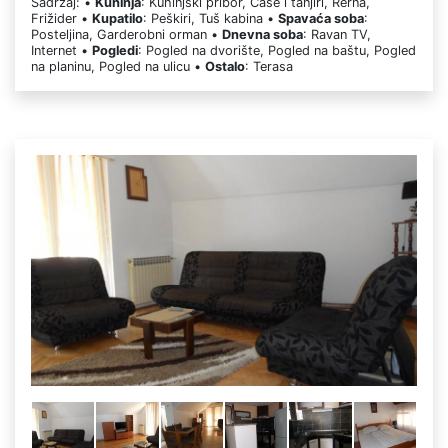
Sadržaj: •
Kuhinja
: Kuhinjski pribor, Čaše i tanjiri, Rerna,
Frižider •
Kupatilo
: Peškiri, Tuš kabina •
Spavaća soba
:
Posteljina, Garderobni orman •
Dnevna soba
: Ravan TV,
Internet •
Pogledi
: Pogled na dvorište, Pogled na baštu, Pogled
na planinu, Pogled na ulicu •
Ostalo
: Terasa