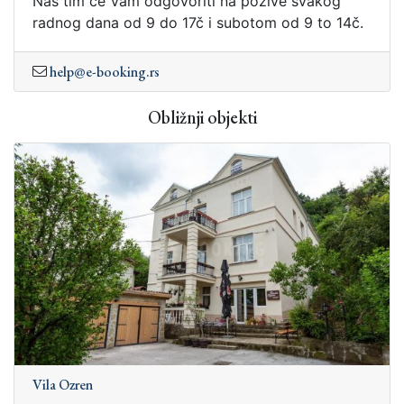
Naš tim će Vam odgovoriti na pozive svakog
radnog dana od 9 do 17č i subotom od 9 to 14č.
help@e-booking.rs
Obližnji objekti
Vila Ozren