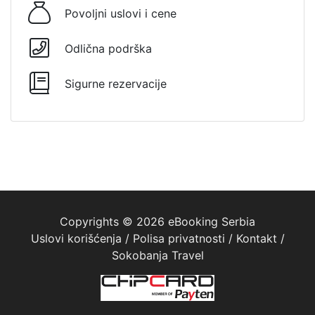
Povoljni uslovi i cene
Odlična podrška
Sigurne rezervacije
Copyrights © 2026 eBooking Serbia
Uslovi korišćenja
/
Polisa privatnosti
/
Kontakt
/
Sokobanja Travel