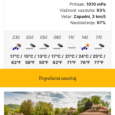
Pritisak:
1010 mPa
Vlažnost vazduha:
93%
Vetar:
Zapadni, 3 km/č
Naoblačenje:
97%
23č
02č
05č
08č
11č
14č
17č
17°C /
15°C /
13°C /
17°C /
21°C /
24°C /
25°C /
62°F
58°F
55°F
62°F
71°F
76°F
77°F
Popularni smeštaj