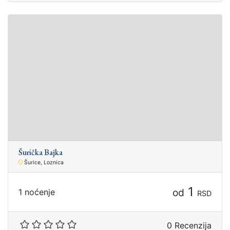
Šurička Bajka
Šurice, Loznica
1
od
1 noćenje
RSD
0 Recenzija