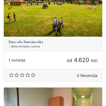
Etno selo Sunčana reka
Banja Koviljača, Loznica
4.620
od
1 noćenje
RSD
0 Recenzija