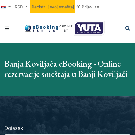
RSD
Registruj svoj smeštaj
Prijavi se
POWERED
BY
Banja Koviljača eBooking - Online
rezervacije smeštaja u Banji Koviljači
Dolazak