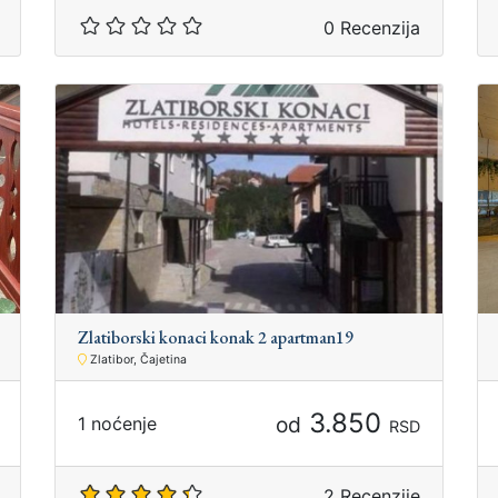
0 Recenzija
Zlatiborski konaci konak 2 apartman19
Zlatibor, Čajetina
3.850
od
1 noćenje
RSD
2 Recenzije