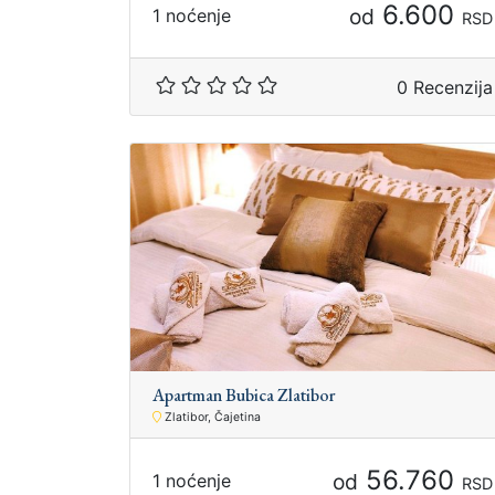
6.600
od
1 noćenje
RSD
0 Recenzija
Apartman Bubica Zlatibor
Zlatibor, Čajetina
56.760
od
1 noćenje
RSD