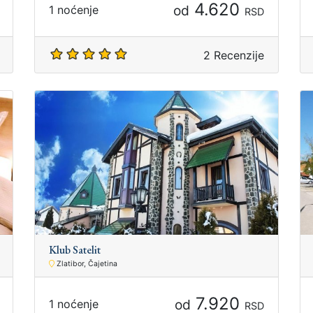
4.620
od
1 noćenje
RSD
2 Recenzije
Klub Satelit
Zlatibor, Čajetina
7.920
od
1 noćenje
RSD