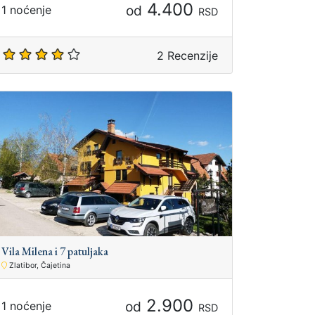
4.400
od
1 noćenje
RSD
2 Recenzije
Vila Milena i 7 patuljaka
Zlatibor, Čajetina
2.900
od
1 noćenje
RSD