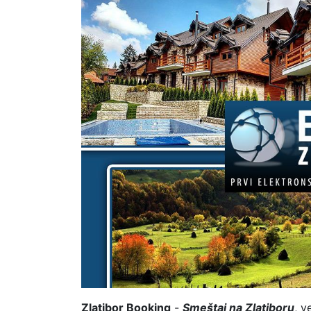
Zlatibor Booking
-
Smeštaj na Zlatiboru
, v