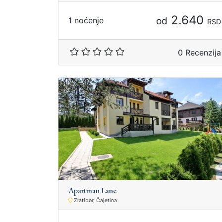
2.640
od
1 noćenje
RSD
0 Recenzija
Apartman Lane
Zlatibor, Čajetina