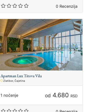
0 Recenzija
Apartman Lux Titova Vila
Zlatibor, Čajetina
4.680
od
1 noćenje
RSD
0 Recenzija