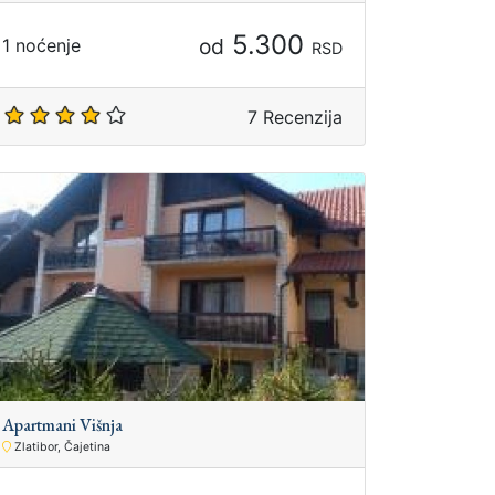
5.300
od
1 noćenje
RSD
7 Recenzija
Apartmani Višnja
Zlatibor, Čajetina