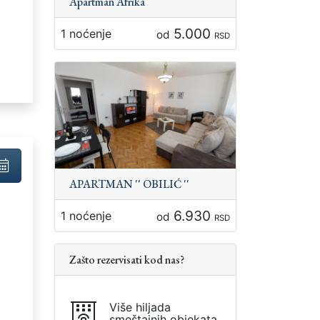
Apartman Afrika
5.000
1 noćenje
od
RSD
:
APARTMAN '' OBILIĆ ''
6.930
1 noćenje
od
RSD
Zašto rezervisati kod nas?
:
Više hiljada
smeštajnih objekata