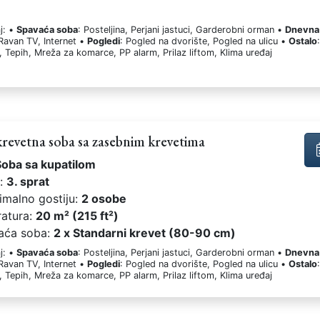
j: •
Spavaća soba
: Posteljina, Perjani jastuci, Garderobni orman •
Dnevna
 Ravan TV, Internet •
Pogledi
: Pogled na dvorište, Pogled na ulicu •
Ostalo
, Tepih, Mreža za komarce, PP alarm, Prilaz liftom, Klima uređaj
revetna soba sa zasebnim krevetima
Soba sa kupatilom
t:
3. sprat
imalno gostiju:
2 osobe
ratura:
20 m² (215 ft²)
aća soba:
2 x Standarni krevet (80-90 cm)
j: •
Spavaća soba
: Posteljina, Perjani jastuci, Garderobni orman •
Dnevna
 Ravan TV, Internet •
Pogledi
: Pogled na dvorište, Pogled na ulicu •
Ostalo
, Tepih, Mreža za komarce, PP alarm, Prilaz liftom, Klima uređaj