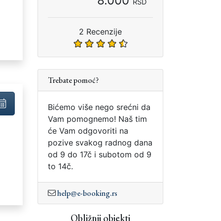
8.000
RSD
:
2 Recenzije
Trebate pomoć?
Bićemo više nego srećni da
Vam pomognemo! Naš tim
će Vam odgovoriti na
pozive svakog radnog dana
od 9 do 17č i subotom od 9
to 14č.
:
help@e-booking.rs
Obližnji objekti