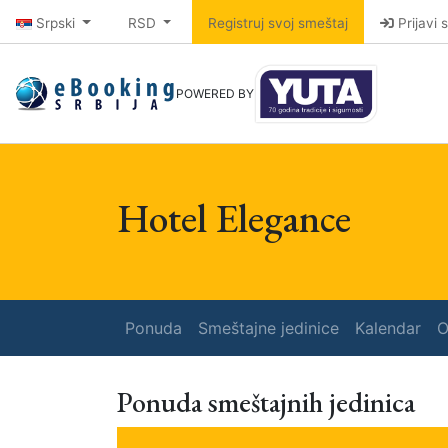
Srpski
RSD
Registruj svoj smeštaj
Prijavi 
POWERED BY
Hotel Elegance
Ponuda
Smeštajne jedinice
Kalendar
O
Ponuda smeštajnih jedinica