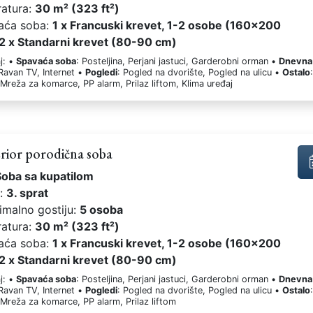
ratura:
30 m² (323 ft²)
aća soba:
1 x Francuski krevet, 1-2 osobe (160x200
 2 x Standarni krevet (80-90 cm)
j: •
Spavaća soba
: Posteljina, Perjani jastuci, Garderobni orman •
Dnevna
 Ravan TV, Internet •
Pogledi
: Pogled na dvorište, Pogled na ulicu •
Ostalo
 Mreža za komarce, PP alarm, Prilaz liftom, Klima uređaj
rior porodična soba
Soba sa kupatilom
t:
3. sprat
imalno gostiju:
5 osoba
ratura:
30 m² (323 ft²)
aća soba:
1 x Francuski krevet, 1-2 osobe (160x200
 2 x Standarni krevet (80-90 cm)
j: •
Spavaća soba
: Posteljina, Perjani jastuci, Garderobni orman •
Dnevna
 Ravan TV, Internet •
Pogledi
: Pogled na dvorište, Pogled na ulicu •
Ostalo
 Mreža za komarce, PP alarm, Prilaz liftom