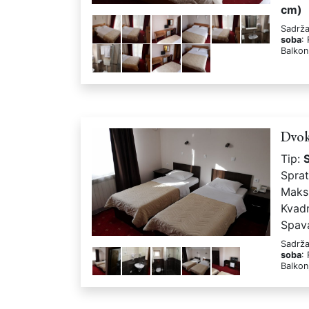
cm)
Sadrža
soba
:
Balkon
Dvok
Tip:
Spra
Maks
Kvad
Spav
Sadrža
soba
:
Balkon