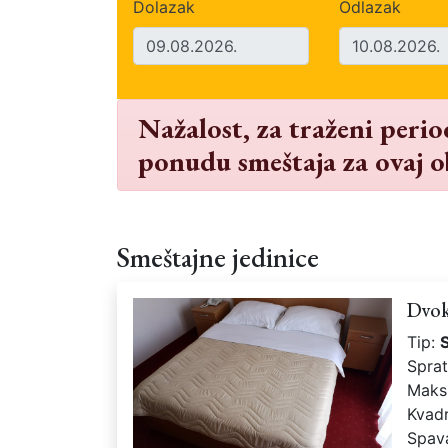
Dolazak
Odlazak
Nažalost, za traženi peri
ponudu smeštaja za ovaj o
Smeštajne jedinice
Dvok
Tip:
Spra
Maks
Kvad
Spav