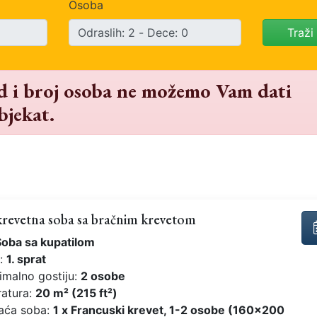
Osoba
Traži
od i broj osoba ne možemo Vam dati
bjekat.
revetna soba sa bračnim krevetom
Soba sa kupatilom
t:
1. sprat
imalno gostiju:
2 osobe
ratura:
20 m² (215 ft²)
aća soba:
1 x Francuski krevet, 1-2 osobe (160x200