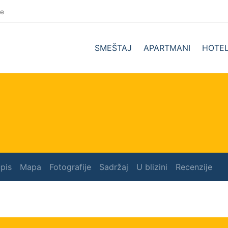
se
SMEŠTAJ
APARTMANI
HOTEL
pis
Mapa
Fotografije
Sadržaj
U blizini
Recenzije