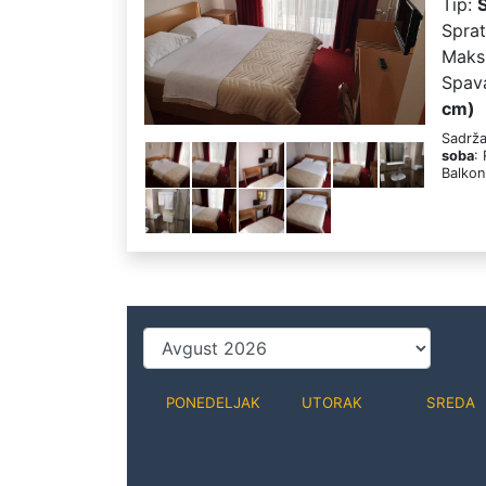
Tip:
Spra
Maks
Spav
cm)
Sadrža
soba
:
Balkon
PONEDELJAK
UTORAK
SREDA