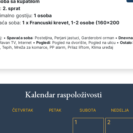
Soba sa kupatilom
t:
2. sprat
imalno gostiju:
1 osoba
aća soba:
1 x Francuski krevet, 1-2 osobe (160x200
j: •
Spavaća soba
: Posteljina, Perjani jastuci, Garderobni orman •
Dnevna
 Ravan TV, Internet •
Pogledi
: Pogled na dvorište, Pogled na ulicu •
Ostalo
, Tepih, Mreža za komarce, PP alarm, Prilaz liftom, Klima uređaj
Kalendar raspoloživosti
ČETVRTAK
PETAK
SUBOTA
NEDELJA
1
2