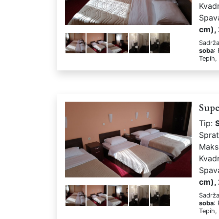
Kvad
Spav
cm),
Sadrža
soba
:
Tepih,
Supe
Tip:
Spra
Maks
Kvad
Spav
cm),
Sadrža
soba
:
Tepih,