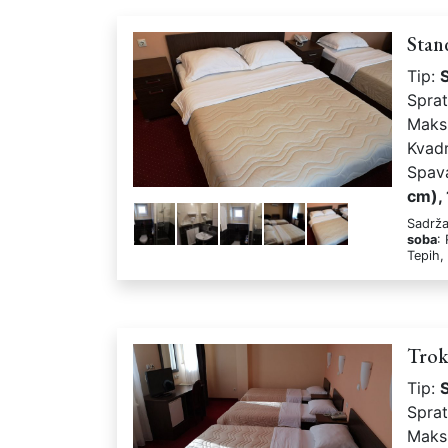
Stan
Tip:
Spra
Maks
Kvad
Spav
cm), 
Sadrža
soba
:
Tepih,
Trok
Tip:
Spra
Maks