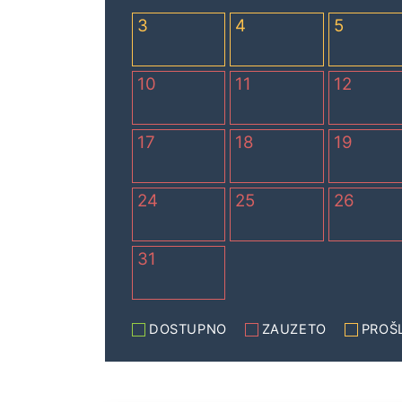
3
4
5
10
11
12
17
18
19
24
25
26
31
DOSTUPNO
ZAUZETO
PROŠ