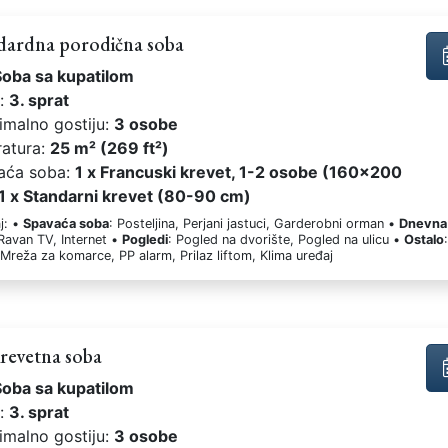
dardna porodična soba
Soba sa kupatilom
t:
3. sprat
imalno gostiju:
3 osobe
ratura:
25 m² (269 ft²)
aća soba:
1 x Francuski krevet, 1-2 osobe (160x200
1 x Standarni krevet (80-90 cm)
j: •
Spavaća soba
: Posteljina, Perjani jastuci, Garderobni orman •
Dnevna
 Ravan TV, Internet •
Pogledi
: Pogled na dvorište, Pogled na ulicu •
Ostalo
 Mreža za komarce, PP alarm, Prilaz liftom, Klima uređaj
revetna soba
Soba sa kupatilom
t:
3. sprat
imalno gostiju:
3 osobe