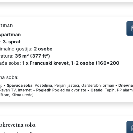
rtman
Apartman
t:
3. sprat
imalno gostiju:
2 osobe
ratura:
35 m² (377 ft²)
aća soba:
1 x Francuski krevet, 1-2 osobe (160x200
na soba:
j: •
Spavaća soba
: Posteljina, Perjani jastuci, Garderobni orman •
Dnevna
 Ravan TV, Internet •
Pogledi
: Pogled na dvorište •
Ostalo
: Tepih, PP alarm
liftom, Klima uređaj
okrevetna soba