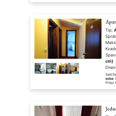
Apa
Tip:
Spra
Maks
Kvad
Spav
cm)
Dnev
Sadrža
soba
:
Prilaz 
Jedn