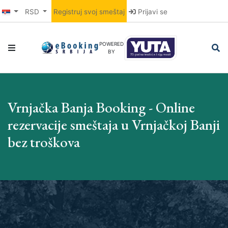
RSD
Registruj svoj smeštaj
Prijavi se
POWERED
BY
Vrnjačka Banja Booking - Online
rezervacije smeštaja u Vrnjačkoj Banji
bez troškova