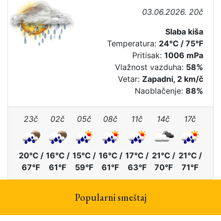
03.06.2026. 20č
Slaba kiša
Temperatura:
24°C / 75°F
Pritisak:
1006 mPa
Vlažnost vazduha:
58%
Vetar:
Zapadni, 2 km/č
Naoblačenje:
88%
23č
02č
05č
08č
11č
14č
17č
20°C /
16°C /
15°C /
16°C /
17°C /
21°C /
21°C /
67°F
61°F
59°F
61°F
63°F
70°F
71°F
Popularni smeštaj