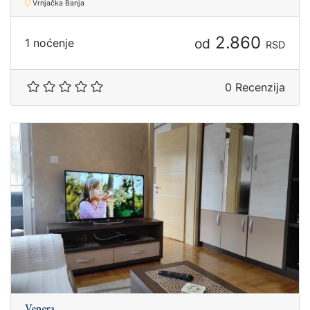
Vrnjačka Banja
2.860
od
1 noćenje
RSD
0 Recenzija
Venera