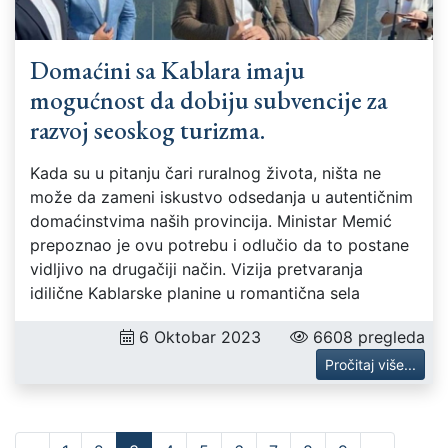
Domaćini sa Kablara imaju
mogućnost da dobiju subvencije za
razvoj seoskog turizma.
Kada su u pitanju čari ruralnog života, ništa ne
može da zameni iskustvo odsedanja u autentičnim
domaćinstvima naših provincija. Ministar Memić
prepoznao je ovu potrebu i odlučio da to postane
vidljivo na drugačiji način. Vizija pretvaranja
idilične Kablarske planine u romantična sela
6 Oktobar 2023
6608 pregleda
Pročitaj više...