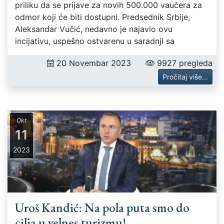
priliku da se prijave za novih 500.000 vaučera za
odmor koji će biti dostupni. Predsednik Srbije,
Aleksandar Vučić, nedavno je najavio ovu
incijativu, uspešno ostvarenu u saradnji sa
20 Novembar 2023
9927 pregleda
Pročitaj više...
Okt
11
2023
Uroš Kandić: Na pola puta smo do
cilja u velnes turizmu!