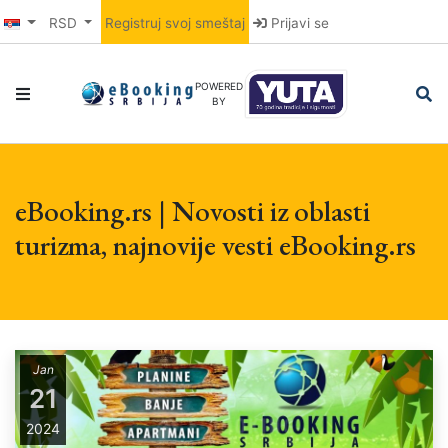
RSD
Registruj svoj smeštaj
Prijavi se
POWERED
BY
eBooking.rs | Novosti iz oblasti
turizma, najnovije vesti eBooking.rs
Jan
21
2024