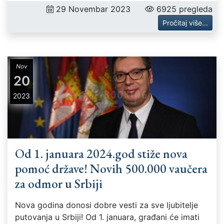
29 Novembar 2023
6925 pregleda
Pročitaj više...
Nov
20
2023
Od 1. januara 2024.god stiže nova
pomoć države! Novih 500.000 vaučera
za odmor u Srbiji
Nova godina donosi dobre vesti za sve ljubitelje
putovanja u Srbiji! Od 1. januara, građani će imati