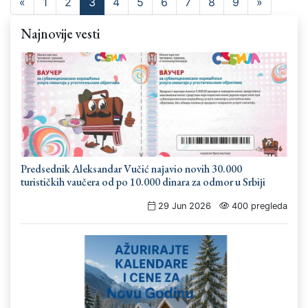
«
1
2
3
4
5
6
7
8
9
»
Najnovije vesti
Predsednik Aleksandar Vučić najavio novih 30.000
turističkih vaučera od po 10.000 dinara za odmor u Srbiji
29 Jun 2026
400 pregleda