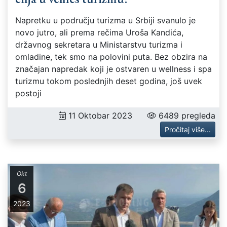
Napretku u području turizma u Srbiji svanulo je
novo jutro, ali prema rečima Uroša Kandića,
državnog sekretara u Ministarstvu turizma i
omladine, tek smo na polovini puta. Bez obzira na
značajan napredak koji je ostvaren u wellness i spa
turizmu tokom poslednjih deset godina, još uvek
postoji
11 Oktobar 2023
6489 pregleda
Pročitaj više...
Okt
6
2023