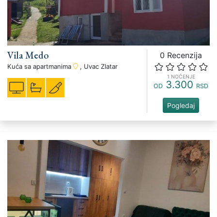
Vila Medo
0 Recenzija
Kuća sa apartmanima
, Uvac Zlatar
1 NOĆENJE
3.300
OD
RSD
Pogledaj