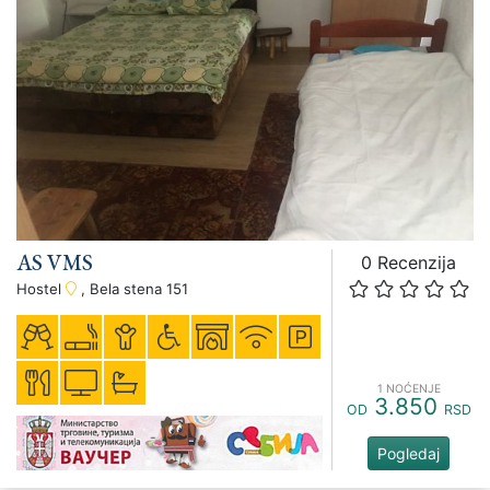
AS VMS
0 Recenzija
Hostel
, Bela stena 151
1 NOĆENJE
3.850
OD
RSD
Pogledaj