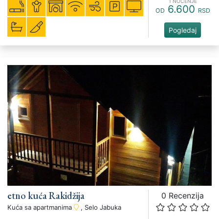
1 NOĆENJE
6.600
OD
RSD
Pogledaj
etno kuća Rakidžija
0 Recenzija
Kuća sa apartmanima
, Selo Jabuka