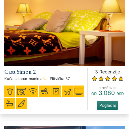
Casa Simon 2
3 Recenzije
Kuća sa apartmanima
, Plitvička 37
1 NOĆENJE
3.080
OD
RSD
Pogledaj