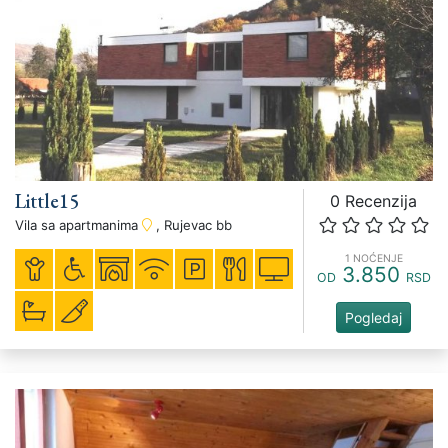
Little15
0 Recenzija
Vila sa apartmanima
, Rujevac bb
1 NOĆENJE
3.850
OD
RSD
Pogledaj