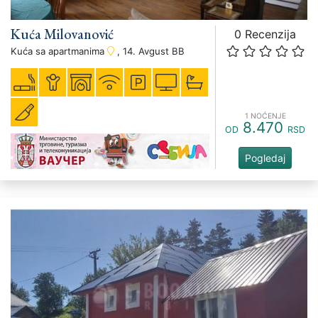
Kuća Milovanović
0 Recenzija
Kuća sa apartmanima
, 14. Avgust BB
1 NOĆENJE
8.470
OD
RSD
Pogledaj