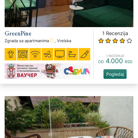
GreenPine
1 Recenzija
Zgrada sa apartmanima
, Vrelska
1 NOĆENJE
4.000
OD
RSD
Pogledaj