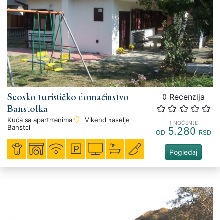
Seosko turističko domaćinstvo
0 Recenzija
Banstolka
Kuća sa apartmanima
, Vikend naselje
1 NOĆENJE
Banstol
5.280
OD
RSD
Pogledaj