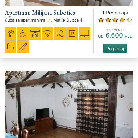
Apartman Milijana Subotica
1 Recenzija
Kuća sa apartmanima
, Matije Gupca 4
1 NOĆENJE
6.600
OD
RSD
Pogledaj