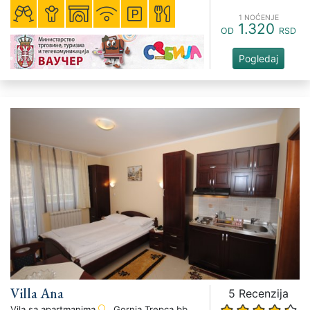
1 NOĆENJE
1.320
OD
RSD
Pogledaj
Villa Ana
5 Recenzija
Vila sa apartmanima
, Gornja Trepca bb