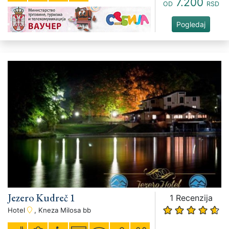
7.200
OD
RSD
Pogledaj
Jezero Kudreč 1
1 Recenzija
Hotel
, Kneza Milosa bb