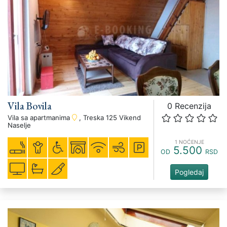
Vila Bovila
0 Recenzija
Vila sa apartmanima
, Treska 125 Vikend
Naselje
1 NOĆENJE
5.500
OD
RSD
Pogledaj