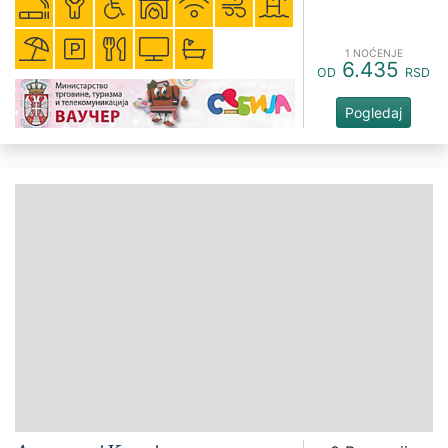
1 NOĆENJE
6.435
OD
RSD
Pogledaj