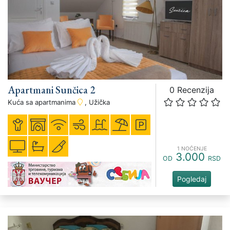
Apartmani Sunčica 2
0 Recenzija
Kuća sa apartmanima
, Užička
1 NOĆENJE
3.000
OD
RSD
Pogledaj