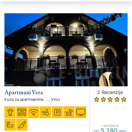
Apartmani Vera
2 Recenzije
Kuća sa apartmanima
, Vinci
1 NOĆENJE
5.280
OD
RSD