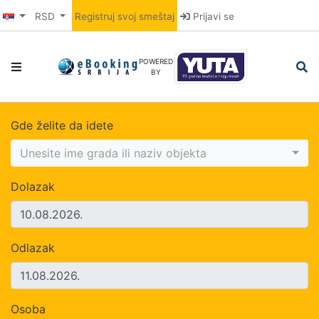
RSD
Registruj svoj smeštaj
Prijavi se
POWERED
BY
Gde želite da idete
Unesite ime grada ili naziv objekta
Dolazak
Odlazak
Osoba