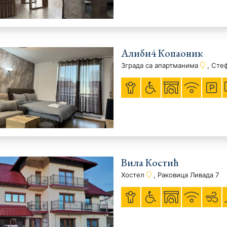
Алиби4 Копаоник
Зграда са апартманима
, Сте
Вила Костић
Хостел
, Раковица Ливада 7