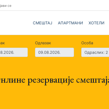
јави се
СМЕШТАЈ
АПАРТМАНИ
ХОТЕЛИ
зак
Одлазак
Особа
нлине резервације смештај