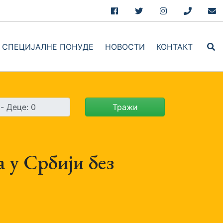
Facebook
Twitter
Instagram
+381.69.7
hel
СПЕЦИЈАЛНЕ ПОНУДЕ
НОВОСТИ
КОНТАКТ
book
Тражи
а у Србији без