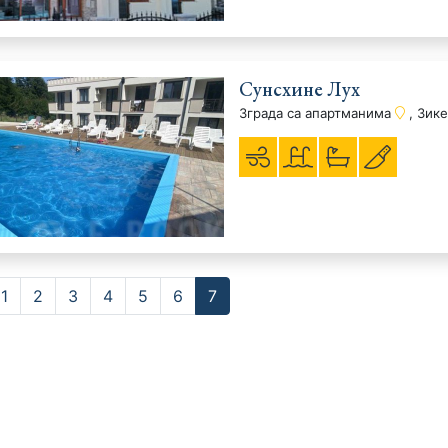
Сунсхине Луx
Зграда са апартманима
, Зик
1
2
3
4
5
6
7