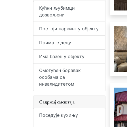
Кућни љубимци
дозвољени
Постоји паркинг у објекту
Примате децу
Има базен у објекту
Омогућен боравак
особама са
инвалидитетом
Садржај смештаја
Поседује кухињу