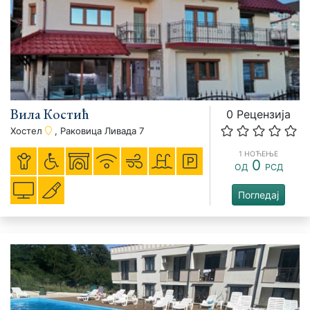
Вила Костић
0 Рецензија
Хостел
, Раковица Ливада 7
1 НОЋЕЊЕ
0
ОД
РСД
Погледај