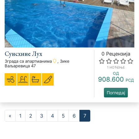
Сунсхине Луx
0 Рецензија
Зграда са апартманима
, Зике
Ваљаревица 47
1 НОЋЕЊЕ
ОД
908.600
РСД
Погледај
«
1
2
3
4
5
6
7