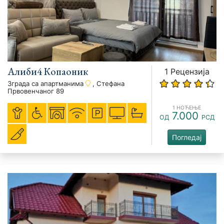
Алиби4 Копаоник
1 Рецензија
Зграда са апартманима
, Стефана
Првовенчаног 89
1 НОЋЕЊЕ
7.000
ОД
РСД
Погледај