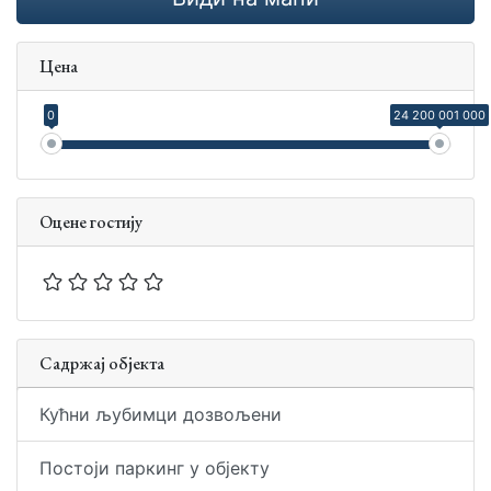
Цена
0
24 200 001 000
Оцене гостију
Садржај објекта
Кућни љубимци дозвољени
Постоји паркинг у објекту