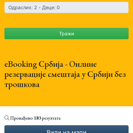
Тражи
eBooking Србија - Онлине
резервације смештаја у Србији без
трошкова
Пронађено
183
резултата
Види на мапи