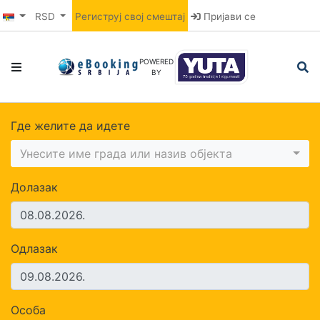
RSD
Региструј свој смештај
Пријави се
POWERED
BY
Где желите да идете
Унесите име града или назив објекта
Долазак
Одлазак
Особа