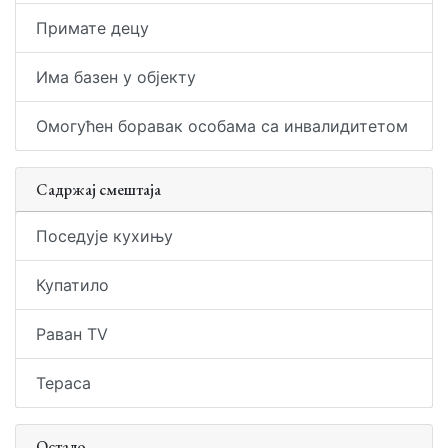
Примате децу
Има базен у објекту
Омогућен боравак особама са инвалидитетом
Садржај смештаја
Поседује кухињу
Купатило
Раван TV
Тераса
Остало