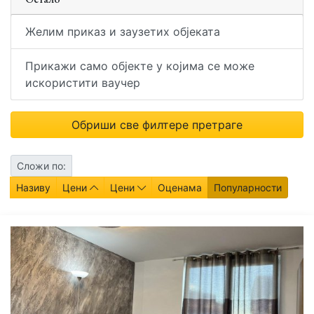
Желим приказ и заузетих објеката
Прикажи само објекте у којима се може
искористити ваучер
Обриши све филтере претраге
Сложи по:
Називу
Цени
Цени
Оценама
Популарности