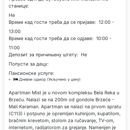
станице:
Не
Време кад гости треба да се пријаве:
12:00 -
13:00
Време кад гости треба да се одјаве:
10:00 -
11:00
Депозит за причињену штету:
Не
Попусти за децу:
Пансионске услуге:
Дневни одмор (Укључено у цену)
Apartman Mist je u novom kompleksu Bela Reka u
Brzeću. Nalazi se na 200m od gondole Brzeće -
Mali Karaman. Apartman se nalazi na prvom spratu
(C113) i potpuno je opremljen kuhinjom, kupatilom,
bračnim krevetom, stolom za ručavanje, TV-om,
internetom, radijatorom za grejanje. Namenjen je