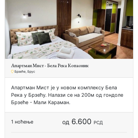
Апартман Мист - Бела Река Копаоник
Брзеће, Брус
Апартман Мист је у новом комплексу Бела
Река у Брзећу. Налази се на 200м од гондоле
Брзеће - Мали Караман.
6.600
од
1 ноћење
РСД