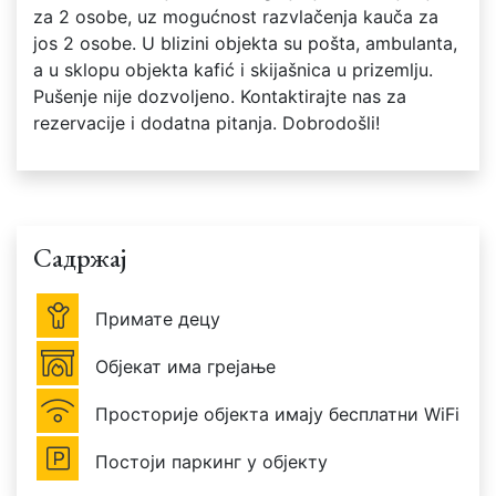
za 2 osobe, uz mogućnost razvlačenja kauča za
jos 2 osobe. U blizini objekta su pošta, ambulanta,
a u sklopu objekta kafić i skijašnica u prizemlju.
Pušenje nije dozvoljeno. Kontaktirajte nas za
rezervacije i dodatna pitanja. Dobrodošli!
Садржај
Примате децу
Објекат има грејање
Просторије објекта имају бесплатни WiFi
Постоји паркинг у објекту