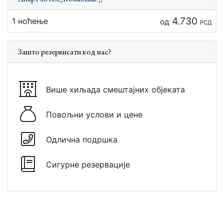
4.730
1 ноћење
од
РСД
Зашто резервисати код нас?
Више хиљада смештајних објеката
Повољни услови и цене
Одлична подршка
Сигурне резервације