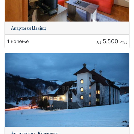
Апартман Цвејиц
5.500
1 ноћење
од
РСД
Апарт хотел,,Копаоник ,,