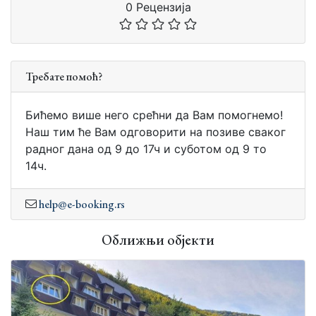
0 Рецензија
Требате помоћ?
Бићемо више него срећни да Вам помогнемо!
Наш тим ће Вам одговорити на позиве сваког
радног дана од 9 до 17ч и суботом од 9 то
14ч.
help@e-booking.rs
Оближњи објекти