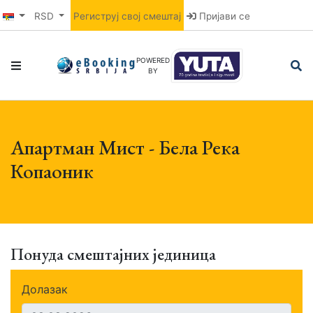
RSD
Региструј свој смештај
Пријави се
POWERED
BY
Апартман Мист - Бела Река
Копаоник
Понуда смештајних јединица
Долазак