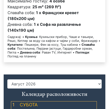
Максимално гостију:
4 особе
Квадратура:
25 m² (269 ft²)
Спаваћа соба:
1 x Француски кревет
(180x200 цм)
Дневна соба:
1 x Софа на развлачење
(140x190 цм)
Садржај: •
Кухиња
: Кухињски прибор, Чаше и тањири,
Решо, Кетлер за воду са кафом и чајем у соби, Фрижидер •
Купатило
: Пешкири, Фен за косу, Туш кабина •
Спаваћа
соба
: Постељина, Перјани јастуци, Гардеробни орман,
Пегла •
Дневна соба
: Раван TV, Интернет •
Погледи
:
Поглед на планину
Календар расположивости
1
СУБОТА