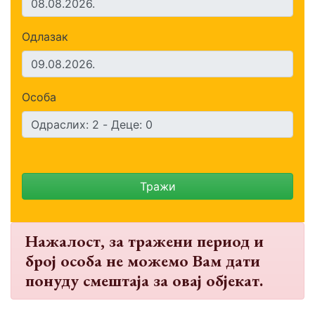
Одлазак
Особа
Тражи
Нажалост, за тражени период и
број особа не можемо Вам дати
понуду смештаја за овај објекат.