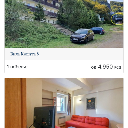
Вила Кошута 8
4.950
1 ноћење
од
РСД