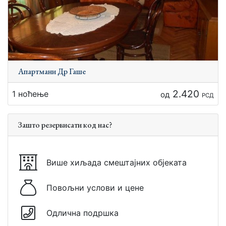
Апартмани Др Гаше
2.420
1 ноћење
од
РСД
Зашто резервисати код нас?
Више хиљада смештајних објеката
Повољни услови и цене
Одлична подршка