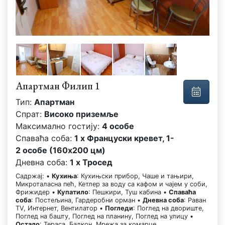
Апартман Филип 1
Тип:
Апартман
Спрат:
Високо приземље
Максимално гостију:
4 особе
Спаваћа соба:
1 x Француски кревет, 1-
2 особе (160x200 цм)
Дневна соба:
1 x Тросед
Садржај: •
Кухиња
: Кухињски прибор, Чаше и тањири,
Микроталасна пећ, Кетлер за воду са кафом и чајем у соби,
Фрижидер •
Купатило
: Пешкири, Туш кабина •
Спаваћа
соба
: Постељина, Гардеробни орман •
Дневна соба
: Раван
TV, Интернет, Вентилатор •
Погледи
: Поглед на двориште,
Поглед на башту, Поглед на планину, Поглед на улицу •
Остало
: Тераса, Балкон, Мрежа за комарце