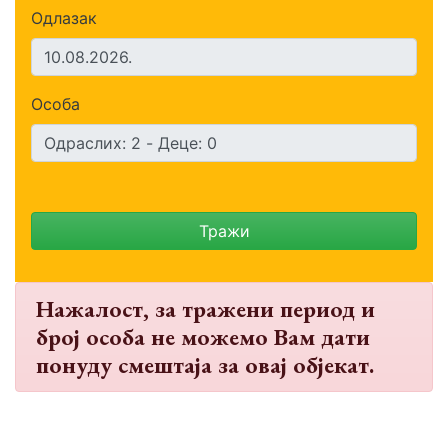
Одлазак
Особа
Тражи
Нажалост, за тражени период и
број особа не можемо Вам дати
понуду смештаја за овај објекат.