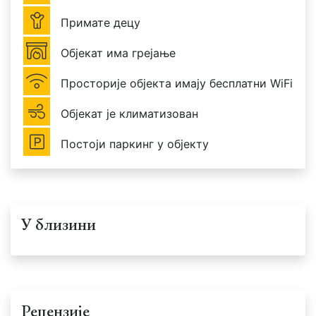
Примате децу
Објекат има грејање
Просторије објекта имају бесплатни WiFi
Објекат је климатизован
Постоји паркинг у објекту
У близини
Рецензије