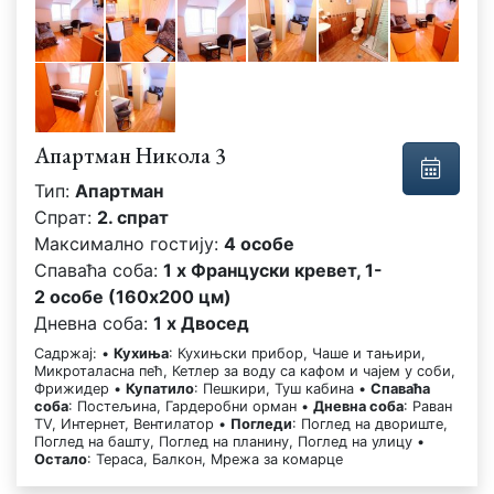
Апартман Никола 3
Тип:
Апартман
Спрат:
2. спрат
Максимално гостију:
4 особе
Спаваћа соба:
1 x Француски кревет, 1-
2 особе (160x200 цм)
Дневна соба:
1 x Двосед
Садржај: •
Кухиња
: Кухињски прибор, Чаше и тањири,
Микроталасна пећ, Кетлер за воду са кафом и чајем у соби,
Фрижидер •
Купатило
: Пешкири, Туш кабина •
Спаваћа
соба
: Постељина, Гардеробни орман •
Дневна соба
: Раван
TV, Интернет, Вентилатор •
Погледи
: Поглед на двориште,
Поглед на башту, Поглед на планину, Поглед на улицу •
Остало
: Тераса, Балкон, Мрежа за комарце