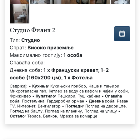
Студио Филип 2
Тип:
Студио
Спрат:
Високо приземље
Максимално гостију:
1 особа
Спаваћа соба:
Дневна соба:
1 x Француски кревет, 1-2
особе (160x200 цм), 1 x Фотеља
Садржај: •
Кухиња
: Кухињски прибор, Чаше и тањири,
Микроталасна пећ, Кетлер за воду са кафом и чајем у соби,
Фрижидер •
Купатило
: Пешкири, Туш кабина •
Спаваћа
соба
: Постељина, Гардеробни орман •
Дневна соба
: Раван
TV, Интернет, Вентилатор •
Погледи
: Поглед на двориште,
Поглед на башту, Поглед на планину, Поглед на улицу •
Остало
: Тераса, Балкон, Мрежа за комарце