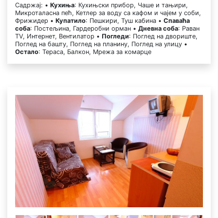
Садржај: •
Кухиња
: Кухињски прибор, Чаше и тањири,
Микроталасна пећ, Кетлер за воду са кафом и чајем у соби,
Фрижидер •
Купатило
: Пешкири, Туш кабина •
Спаваћа
соба
: Постељина, Гардеробни орман •
Дневна соба
: Раван
TV, Интернет, Вентилатор •
Погледи
: Поглед на двориште,
Поглед на башту, Поглед на планину, Поглед на улицу •
Остало
: Тераса, Балкон, Мрежа за комарце