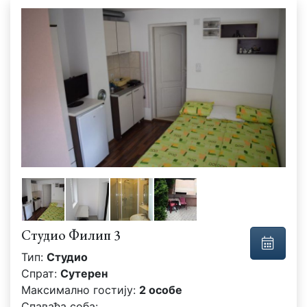
Студио Филип 3
Тип:
Студио
Спрат:
Сутерен
Максимално гостију:
2 особе
Спаваћа соба: