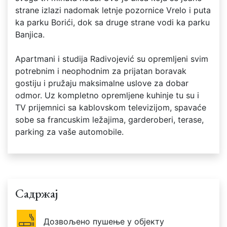
strane izlazi nadomak letnje pozornice Vrelo i puta
ka parku Borići, dok sa druge strane vodi ka parku
Banjica.
Apartmani i studija Radivojević su opremljeni svim
potrebnim i neophodnim za prijatan boravak
gostiju i pružaju maksimalne uslove za dobar
odmor. Uz kompletno opremljene kuhinje tu su i
TV prijemnici sa kablovskom televizijom, spavaće
sobe sa francuskim ležajima, garderoberi, terase,
parking za vaše automobile.
Садржај
Дозвољено пушење у објекту