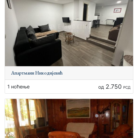
Апартмани Никодијевић
2.750
1 ноћење
од
РСД