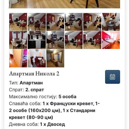
Апартман Никола 2
Тип:
Апартман
Спрат:
2. спрат
Максимално гостију:
5 особа
Спаваћа соба:
1 x Француски кревет, 1-
2 особе (160x200 цм), 1 x Стандарни
кревет (80-90 цм)
Дневна соба:
1 x Двосед