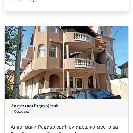
Апартмани Радивојевић
Сокобања
Апартмани Радивојевић су идеално место за