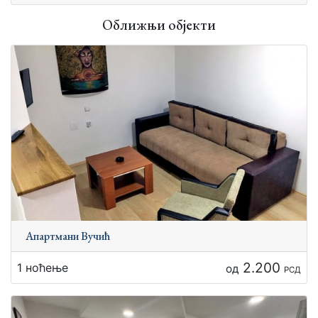
Оближњи објекти
Апартмани Вучић
2.200
1 ноћење
од
РСД