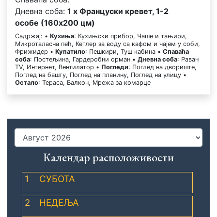
Дневна соба:
1 x Француски кревет, 1-2
особе (160x200 цм)
Садржај: •
Кухиња
: Кухињски прибор, Чаше и тањири,
Микроталасна пећ, Кетлер за воду са кафом и чајем у соби,
Фрижидер •
Купатило
: Пешкири, Туш кабина •
Спаваћа
соба
: Постељина, Гардеробни орман •
Дневна соба
: Раван
TV, Интернет, Вентилатор •
Погледи
: Поглед на двориште,
Поглед на башту, Поглед на планину, Поглед на улицу •
Остало
: Тераса, Балкон, Мрежа за комарце
Календар расположивости
1
СУБОТА
2
НЕДЕЉА