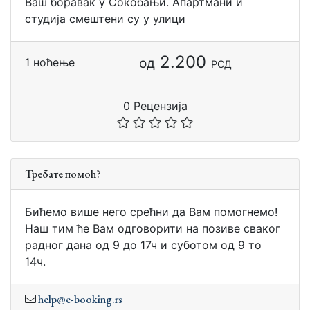
Ваш боравак у Сокобањи. Апартмани и
студија смештени су у улици
2.200
од
1 ноћење
РСД
0 Рецензија
Требате помоћ?
Бићемо више него срећни да Вам помогнемо!
Наш тим ће Вам одговорити на позиве сваког
радног дана од 9 до 17ч и суботом од 9 то
14ч.
help@e-booking.rs