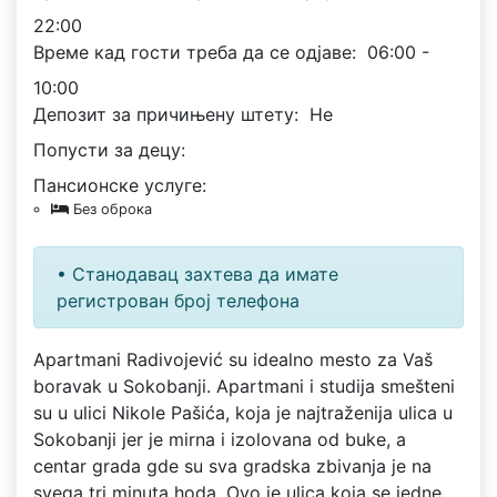
22:00
Време кад гости треба да се одјаве:
06:00 -
10:00
Депозит за причињену штету:
Не
Попусти за децу:
Пансионске услуге:
Без оброка
• Станодавац захтева да имате
регистрован број телефона
Apartmani Radivojević su idealno mesto za Vaš
boravak u Sokobanji. Apartmani i studija smešteni
su u ulici Nikole Pašića, koja je najtraženija ulica u
Sokobanji jer je mirna i izolovana od buke, a
centar grada gde su sva gradska zbivanja je na
svega tri minuta hoda. Ovo je ulica koja se jedne