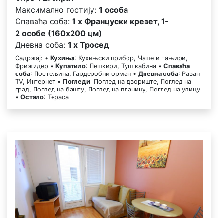
Максимално гостију:
1 особа
Спаваћа соба:
1 x Француски кревет, 1-
2 особе (160x200 цм)
Дневна соба:
1 x Тросед
Садржај: •
Кухиња
: Кухињски прибор, Чаше и тањири,
Фрижидер •
Купатило
: Пешкири, Туш кабина •
Спаваћа
соба
: Постељина, Гардеробни орман •
Дневна соба
: Раван
TV, Интернет •
Погледи
: Поглед на двориште, Поглед на
град, Поглед на башту, Поглед на планину, Поглед на улицу
•
Остало
: Тераса