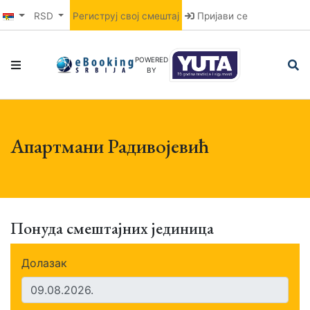
RSD
Региструј свој смештај
Пријави се
POWERED
BY
Апартмани Радивојевић
Понуда смештајних јединица
Долазак