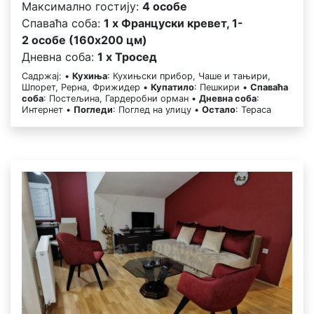
Максимално гостију:
4 особе
Спаваћа соба:
1 x Француски кревет, 1-
2 особе (160x200 цм)
Дневна соба:
1 x Тросед
Садржај: •
Кухиња
: Кухињски прибор, Чаше и тањири,
Шпорет, Рерна, Фрижидер •
Купатило
: Пешкири •
Спаваћа
соба
: Постељина, Гардеробни орман •
Дневна соба
:
Интернет •
Погледи
: Поглед на улицу •
Остало
: Тераса