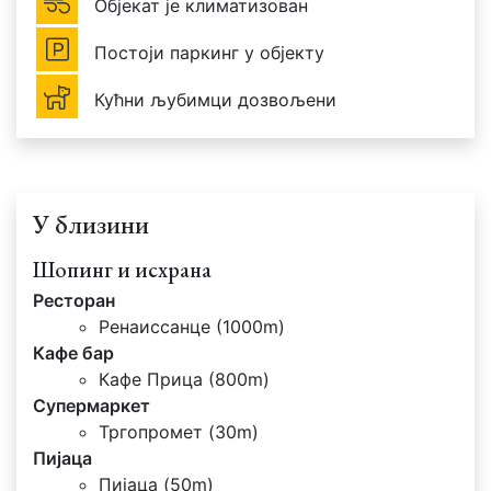
Објекат је климатизован
Постоји паркинг у објекту
Кућни љубимци дозвољени
У близини
Шопинг и исхрана
Ресторан
Ренаиссанце (1000m)
Кафе бар
Кафе Прица (800m)
Супермаркет
Тргопромет (30m)
Пијаца
Пијаца (50m)