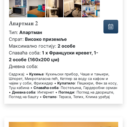
Апартман 2
Тип:
Апартман
Спрат:
Високо приземље
Максимално гостију:
2 особе
Спаваћа соба:
1 x Француски кревет, 1-
2 особе (160x200 цм)
Дневна соба:
Садржај: •
Кухиња
: Кухињски прибор, Чаше и тањири,
Шпорет, Микроталасна пећ, Кетлер за воду са кафом и
чајем у соби, Фрижидер •
Купатило
: Пешкири, Фен за косу,
Туш кабина •
Спаваћа соба
: Постељина, Гардеробни орман
•
Дневна соба
: Интернет •
Погледи
: Поглед на двориште,
Поглед на башту •
Остало
: Тераса, Тепих, Клима уређај