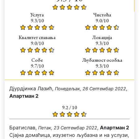
Услуга
Чистоћа
9.3/10
9.0/10
Квалитет спавања
Локација
9.0/10
9.3/10
Собе
Љубазност особља
9.7/10
9.3/10
Дјурдјинка Лазић,
,
Понедељак, 26 Септембар 2022
Апартман 2
9.2 / 10
Братислав,
,
Апартман 2
Петак, 23 Септембар 2022
Сјајна домаћица, изузетно љубазна и на услузи,