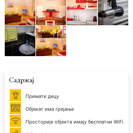
Садржај
Примате децу
Објекат има грејање
Просторије објекта имају бесплатни WiFi