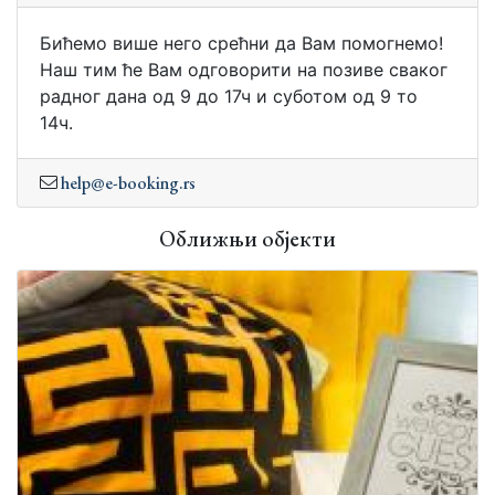
Бићемо више него срећни да Вам помогнемо!
Наш тим ће Вам одговорити на позиве сваког
радног дана од 9 до 17ч и суботом од 9 то
14ч.
help@e-booking.rs
Оближњи објекти