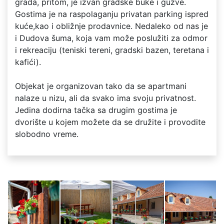
grada, pritom, je izvan gradske buke i gužve.
Gostima je na raspolaganju privatan parking ispred
kuće,kao i obližnje prodavnice. Nedaleko od nas je
i Dudova šuma, koja vam može poslužiti za odmor
i rekreaciju (teniski tereni, gradski bazen, teretana i
kafići).
Objekat je organizovan tako da se apartmani
nalaze u nizu, ali da svako ima svoju privatnost.
Jedina dodirna tačka sa drugim gostima je
dvorište u kojem možete da se družite i provodite
slobodno vreme.