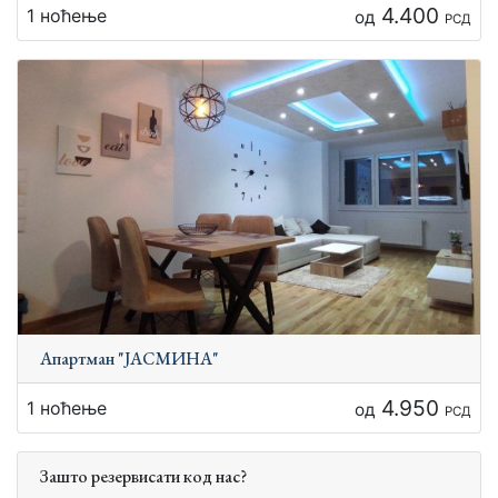
4.400
1 ноћење
од
РСД
Апартман "ЈАСМИНА"
4.950
1 ноћење
од
РСД
Зашто резервисати код нас?