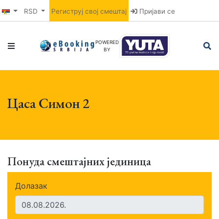
RSD
Региструј свој смештај
Пријави се
POWERED
BY
Цаса Симон 2
Понуда смештајних јединица
Долазак