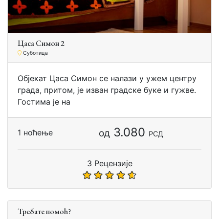
Цаса Симон 2
Суботица
Објекат Цаса Симон се налази у ужем центру
града, притом, је изван градске буке и гужве.
Гостима је на
3.080
од
1 ноћење
РСД
3 Рецензије
Требате помоћ?