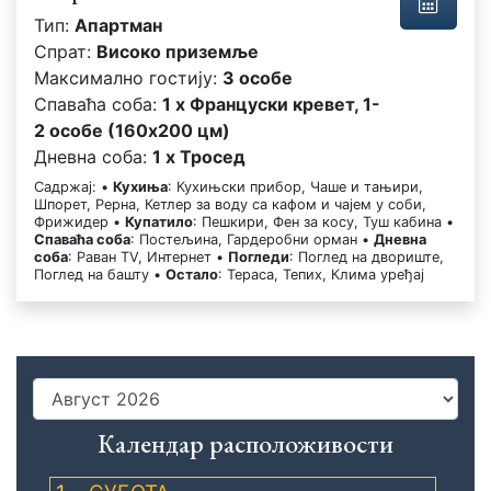
Тип:
Апартман
Спрат:
Високо приземље
Максимално гостију:
3 особе
Спаваћа соба:
1 x Француски кревет, 1-
2 особе (160x200 цм)
Дневна соба:
1 x Тросед
Садржај: •
Кухиња
: Кухињски прибор, Чаше и тањири,
Шпорет, Рерна, Кетлер за воду са кафом и чајем у соби,
Фрижидер •
Купатило
: Пешкири, Фен за косу, Туш кабина •
Спаваћа соба
: Постељина, Гардеробни орман •
Дневна
соба
: Раван TV, Интернет •
Погледи
: Поглед на двориште,
Поглед на башту •
Остало
: Тераса, Тепих, Клима уређај
Календар расположивости