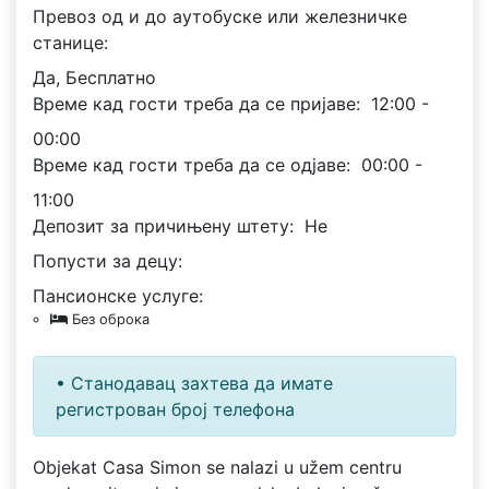
Превоз од и до аутобуске или железничке
станице:
Да, Бесплатно
Време кад гости треба да се пријаве:
12:00 -
00:00
Време кад гости треба да се одјаве:
00:00 -
11:00
Депозит за причињену штету:
Не
Попусти за децу:
Пансионске услуге:
Без оброка
• Станодавац захтева да имате
регистрован број телефона
Objekat Casa Simon se nalazi u užem centru