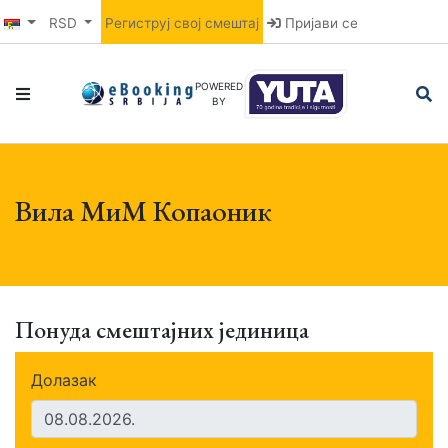
RSD
Региструј свој смештај
Пријави се
POWERED
BY
Вила МиМ Копаоник
Понуда смештајних јединица
Долазак