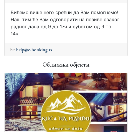
Бићемо више него срећни да Вам помогнемо!
Наш тим ће Вам одговорити на позиве сваког
радног дана од 9 до 17ч и суботом од 9 то
14ч.
help@e-booking.rs
Оближњи објекти