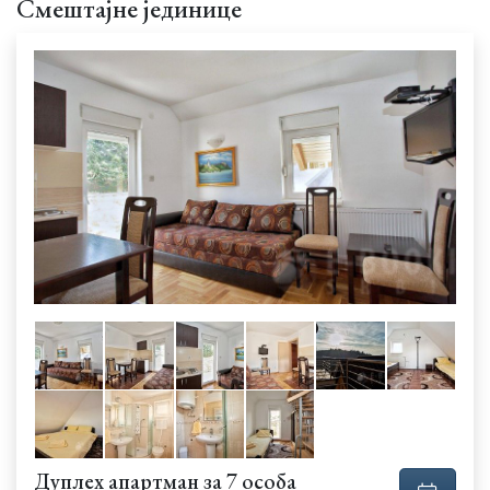
Смештајне јединице
Дуплеx апартман за 7 особа