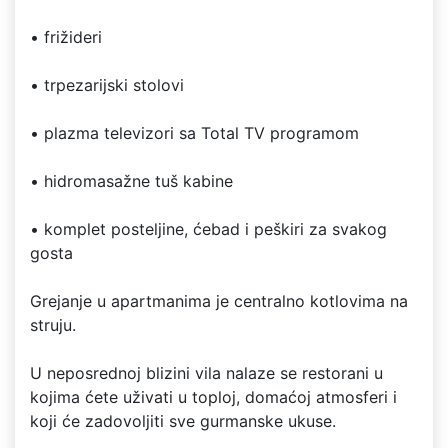
• frižideri
• trpezarijski stolovi
• plazma televizori sa Total TV programom
• hidromasažne tuš kabine
• komplet posteljine, ćebad i peškiri za svakog
gosta
Grejanje u apartmanima je centralno kotlovima na
struju.
U neposrednoj blizini vila nalaze se restorani u
kojima ćete uživati u toploj, domaćoj atmosferi i
koji će zadovoljiti sve gurmanske ukuse.