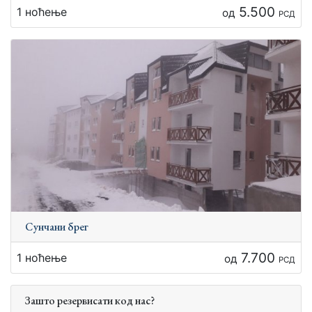
5.500
1 ноћење
од
РСД
Сунчани брег
7.700
1 ноћење
од
РСД
Зашто резервисати код нас?