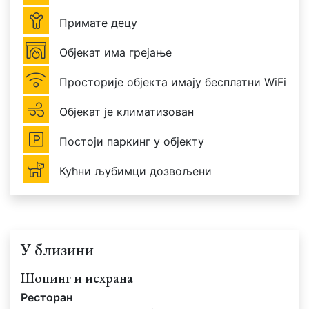
Примате децу
Објекат има грејање
Просторије објекта имају бесплатни WiFi
Објекат је климатизован
Постоји паркинг у објекту
Кућни љубимци дозвољени
У близини
Шопинг и исхрана
Ресторан