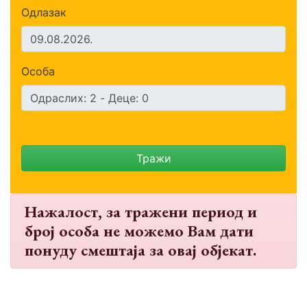
Одлазак
Особа
Тражи
Нажалост, за тражени период и
број особа не можемо Вам дати
понуду смештаја за овај објекат.