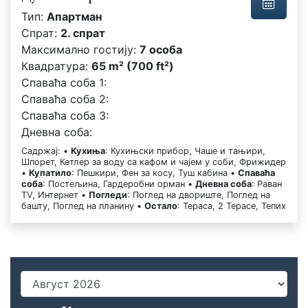
Тип:
Апартман
Спрат:
2. спрат
Максимално гостију:
7 особа
Квадратура:
65 m² (700 ft²)
Спаваћа соба 1:
Спаваћа соба 2:
Спаваћа соба 3:
Дневна соба:
Садржај: •
Кухиња
: Кухињски прибор, Чаше и тањири,
Шпорет, Кетлер за воду са кафом и чајем у соби, Фрижидер
•
Купатило
: Пешкири, Фен за косу, Туш кабина •
Спаваћа
соба
: Постељина, Гардеробни орман •
Дневна соба
: Раван
TV, Интернет •
Погледи
: Поглед на двориште, Поглед на
башту, Поглед на планину •
Остало
: Тераса, 2 Терасе, Тепих