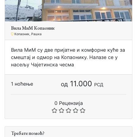
Вила МиМ Копаоник
Копаоник, Рашка
Вила МиМ су две пријатне и комфорне куће за
смештај и одмор на Копаонику. Налазе се у
насељу Чајетинска чесма
11.000
од
1 ноћење
РСД
0 Рецензија
Требате помоћ?