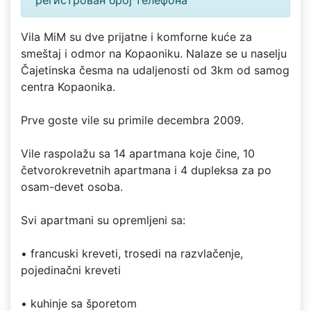
регистрован број телефона
Vila MiM su dve prijatne i komforne kuće za
smeštaj i odmor na Kopaoniku. Nalaze se u naselju
Čajetinska česma na udaljenosti od 3km od samog
centra Kopaonika.
Prve goste vile su primile decembra 2009.
Vile raspolažu sa 14 apartmana koje čine, 10
četvorokrevetnih apartmana i 4 dupleksa za po
osam-devet osoba.
Svi apartmani su opremljeni sa:
• francuski kreveti, trosedi na razvlačenje,
pojedinačni kreveti
• kuhinje sa šporetom