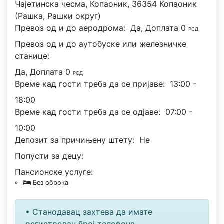
Чајетинска чесма, Копаоник, 36354 Копаоник
(Рашка, Рашки округ)
Превоз од и до аеродрома:
Да, Доплата 0
РСД
Превоз од и до аутобуске или железничке
станице:
Да, Доплата 0
РСД
Време кад гости треба да се пријаве:
13:00 -
18:00
Време кад гости треба да се одјаве:
07:00 -
10:00
Депозит за причињену штету:
Не
Попусти за децу:
Пансионске услуге:
Без оброка
• Станодавац захтева да имате