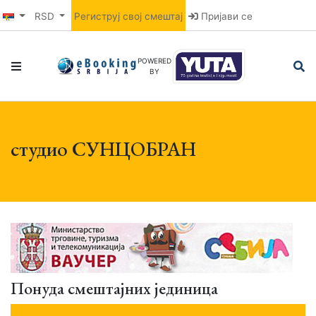
RSD
Региструј свој смештај
Пријави се
POWERED
BY
студио СУНЦОБРАН
Понуда смештајних јединица