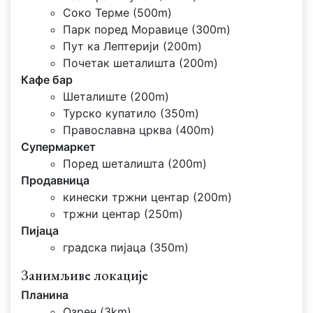
Соко Терме (500m)
Парк поред Моравице (300m)
Пут ка Лептерији (200m)
Почетак шеталишта (200m)
Кафе бар
Шеталиште (200m)
Турско купатило (350m)
Православна црква (400m)
Супермаркет
Поред шеталишта (200m)
Продавница
кинески тржни центар (200m)
тржни центар (250m)
Пијаца
градска пијаца (350m)
Занимљиве локације
Планина
Озрен (3km)