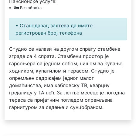
Пансионске услуге:
Без оброка
• Станодавац захтева да имате
регистрован број телефона
Студио се налази на другом спрату стамбене
зграде са 4 спрата. Стамбени простор је
гарсоњера са једном собом, нишом за кување,
ходником, купатилом и терасом. Студио је
опремљен садржајем једног малог
домаћинства, има кабловску ТВ, кварцну
грејалицу у ТА пећ. За летње месеце је погодна
тераса са пријатним погледом опремљена
гарнитуром за седење и сунцобраном.