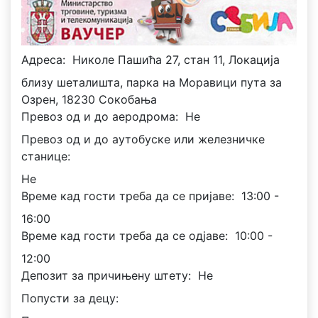
Адреса:
Николе Пашића 27, стан 11, Локација
близу шеталишта, парка на Моравици пута за
Озрен, 18230 Сокобања
Превоз од и до аеродрома:
Не
Превоз од и до аутобуске или железничке
станице:
Не
Време кад гости треба да се пријаве:
13:00 -
16:00
Време кад гости треба да се одјаве:
10:00 -
12:00
Депозит за причињену штету:
Не
Попусти за децу: