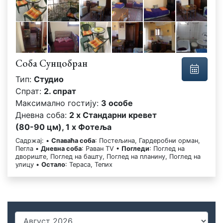
Соба Сунцобран
Тип:
Студио
Спрат:
2. спрат
Максимално гостију:
3 особе
Дневна соба:
2 x Стандарни кревет
(80-90 цм), 1 x Фотеља
Садржај: •
Спаваћа соба
: Постељина, Гардеробни орман,
Пегла •
Дневна соба
: Раван TV •
Погледи
: Поглед на
двориште, Поглед на башту, Поглед на планину, Поглед на
улицу •
Остало
: Тераса, Тепих