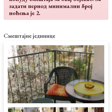
задати период минимални број
ноћења је 2.
Смештајне јединице