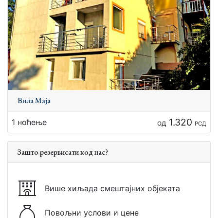
Вила Маја
1.320
1 ноћење
од
РСД
Зашто резервисати код нас?
Више хиљада смештајних објеката
Повољни услови и цене