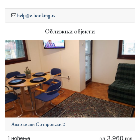
help@e-booking.rs
Оближњи објекти
Апартмани Сотировски 2
3.960
1 ноћење
од
РСД