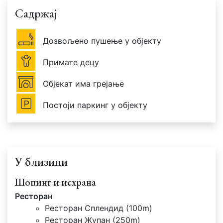
Садржај
Дозвољено пушење у објекту
Примате децу
Објекат има грејање
Постоји паркинг у објекту
У близини
Шопинг и исхрана
Ресторан
Ресторан Сплендид (100m)
Ресторан Жупан (250m)