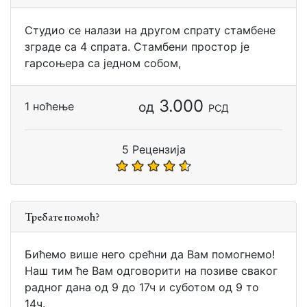
Студио се налази на другом спрату стамбене
зграде са 4 спрата. Стамбени простор је
гарсоњера са једном собом,
3.000
од
1 ноћење
РСД
5 Рецензија
Требате помоћ?
Бићемо више него срећни да Вам помогнемо!
Наш тим ће Вам одговорити на позиве сваког
радног дана од 9 до 17ч и суботом од 9 то
14ч.