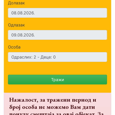
Долазак
Одлазак
Особа
Тражи
Нажалост, за тражени период и
број особа не можемо Вам дати
понуду смештаја за овај објекат. За