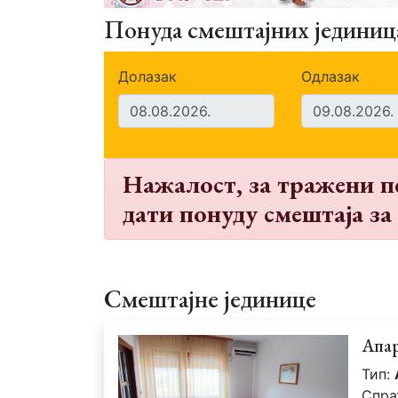
Понуда смештајних јединиц
Долазак
Одлазак
Нажалост, за тражени п
дати понуду смештаја за 
Смештајне јединице
Апа
Тип:
Спра