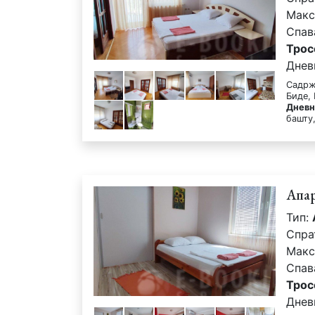
Макс
Спав
Трос
Днев
Садрж
Биде,
Дневн
башту,
Апа
Тип:
Спра
Макс
Спав
Трос
Днев