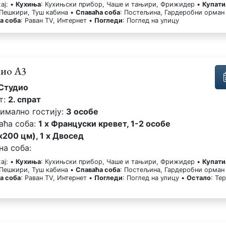
ај: •
Кухиња
: Кухињски прибор, Чаше и тањири, Фрижидер •
Купати
 Пешкири, Туш кабина •
Спаваћа соба
: Постељина, Гардеробни орман
а соба
: Раван TV, Интернет •
Погледи
: Поглед на улицу
дио А3
Студио
т:
2. спрат
имално гостију:
3 особе
аћа соба:
1 x Француски кревет, 1-2 особе
x200 цм), 1 x Двосед
на соба:
ај: •
Кухиња
: Кухињски прибор, Чаше и тањири, Фрижидер •
Купати
 Пешкири, Туш кабина •
Спаваћа соба
: Постељина, Гардеробни орман
а соба
: Раван TV, Интернет •
Погледи
: Поглед на улицу •
Остало
: Те