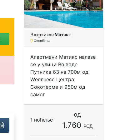
Апартмани Матикс
и
Сокобања
Апартмани Матикс налазе
се у улици Војводе
Путника 63 на 700м од
Wеллнесс Центра
Сокотерме и 950м од
самог
од
1 ноћење
1.760
РСД