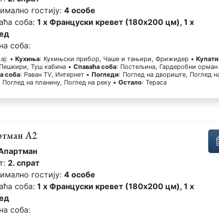
имално гостију:
4 особе
аћа соба:
1 x Француски кревет (180x200 цм), 1 x
ед
на соба:
ај: •
Кухиња
: Кухињски прибор, Чаше и тањири, Фрижидер •
Купати
 Пешкири, Туш кабина •
Спаваћа соба
: Постељина, Гардеробни орман
а соба
: Раван TV, Интернет •
Погледи
: Поглед на двориште, Поглед н
 Поглед на планину, Поглед на реку •
Остало
: Тераса
ртман А2
Апартман
т:
2. спрат
имално гостију:
4 особе
аћа соба:
1 x Француски кревет (180x200 цм), 1 x
ед
на соба: