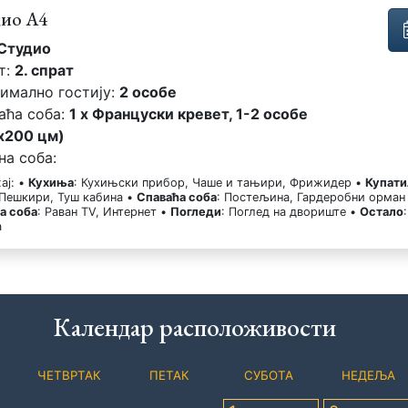
дио А4
Студио
т:
2. спрат
имално гостију:
2 особе
аћа соба:
1 x Француски кревет, 1-2 особе
x200 цм)
на соба:
ај: •
Кухиња
: Кухињски прибор, Чаше и тањири, Фрижидер •
Купати
 Пешкири, Туш кабина •
Спаваћа соба
: Постељина, Гардеробни орман
а соба
: Раван TV, Интернет •
Погледи
: Поглед на двориште •
Остало
:
а
Календар расположивости
ЧЕТВРТАК
ПЕТАК
СУБОТА
НЕДЕЉА