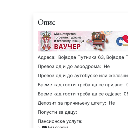
Опис
Адреса:
Војводе Путника 63, Војводе 
Превоз од и до аеродрома:
Не
Превоз од и до аутобуске или железни
Време кад гости треба да се пријаве:
Време кад гости треба да се одјаве:
0
Депозит за причињену штету:
Не
Попусти за децу:
Пансионске услуге:
Без оброка