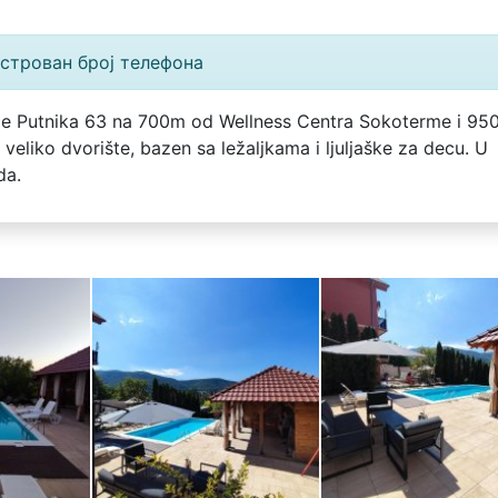
истрован број телефона
ode Putnika 63 na 700m od Wellness Centra Sokoterme i 95
veliko dvorište, bazen sa ležaljkama i ljuljaške za decu. U
da.