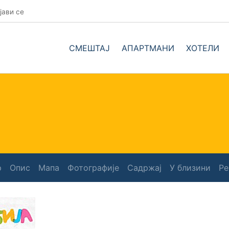
јави се
СМЕШТАЈ
АПАРТМАНИ
ХОТЕЛИ
р
Опис
Мапа
Фотографије
Садржај
У близини
Ре