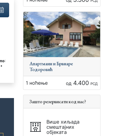
од
РСД
ло
:
Апартмани и Брвнаре
 •
Тодоровић
4.400
1 ноћење
од
РСД
Зашто резервисати код нас?
Више хиљада
смештајних
објеката