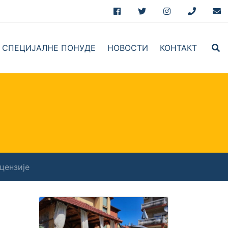
Facebook
Twitter
Instagram
+381.69.7
hel
СПЕЦИЈАЛНЕ ПОНУДЕ
НОВОСТИ
КОНТАКТ
book
цензије