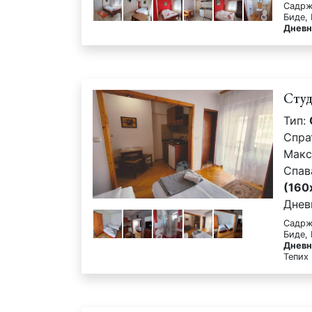
Садрж
Биде,
Дневн
Сту
Тип:
Спра
Макс
Спав
(160
Днев
Садрж
Биде,
Дневн
Тепих