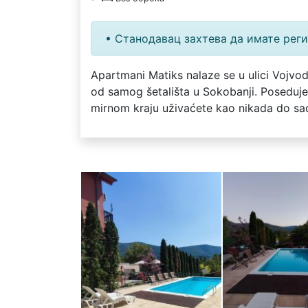
• Станодавац захтева да имате рег
Apartmani Matiks nalaze se u ulici Vojv
od samog šetališta u Sokobanji. Poseduje 
mirnom kraju uživaćete kao nikada do sa