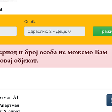
а
Особа
Траж
ериод и број особа не можемо Вам
овај објекат.
ртман А1
Апартман
т:
2. спрат