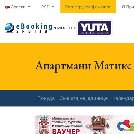
Српски
RSD
Региструј свој смештај
При
POWERED BY
Апартмани Матикс
Понуда
Смештајне јединице
Календа