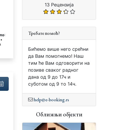
13 Рецензија
Требате помоћ?
ло
:
 •
а
Бићемо више него срећни
да Вам помогнемо! Наш
тим ће Вам одговорити на
позиве сваког радног
дана од 9 до 17ч и
суботом од 9 то 14ч.
help@e-booking.rs
Оближњи објекти