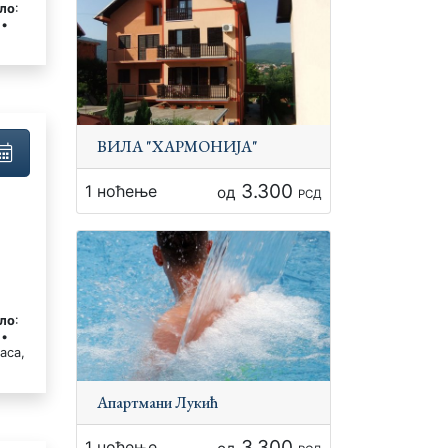
ло
:
 •
ВИЛА "ХАРМОНИЈА"
3.300
1 ноћење
од
РСД
ло
:
 •
раса,
Апартмани Лукић
3.300
1 ноћење