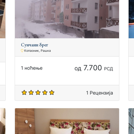
Сунчани брег
Копаоник, Рашка
7.700
од
1 ноћење
РСД
1 Рецензија