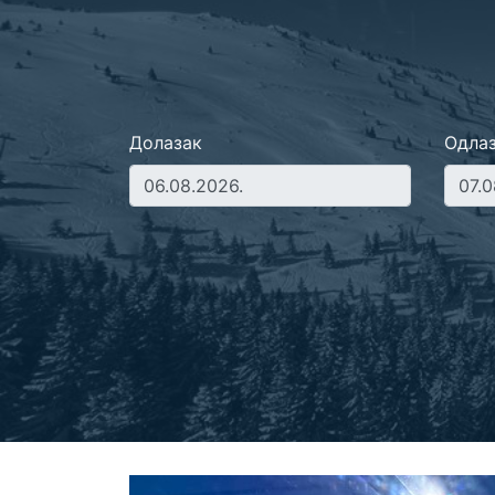
Долазак
Одла