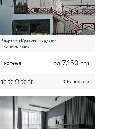
Апартман Краљеви Чардаци
Копаоник, Рашка
7.150
од
1 ноћење
РСД
0 Рецензија