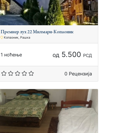
Премиер луx 22 Милмари-Копаоник
Копаоник, Рашка
5.500
од
1 ноћење
РСД
0 Рецензија