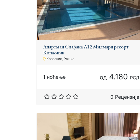
Апартман Слађана А12 Милмари ресорт
Копаоник
Копаоник, Рашка
4.180
од
1 ноћење
РСД
0 Рецензија