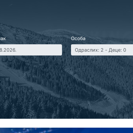
зак
Особа