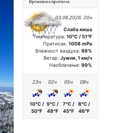
Временска прогноза
03.06.2026. 20ч
Слаба киша
Температура:
10°C / 51°F
Притисак:
1008 mPa
Влажност ваздуха:
88%
Ветар:
Јужни, 1 км/ч
Наоблачење:
99%
23ч
02ч
05ч
08ч
10°C /
9°C /
7°C /
8°C /
50°F
48°F
45°F
46°F