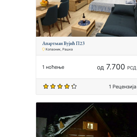
Апартман Вујић П23
Копаоник, Рашка
7.700
од
1 ноћење
РСД
1 Рецензија