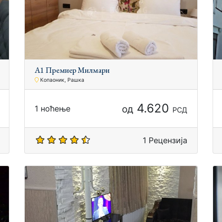
А1 Премиер Милмари
Копаоник, Рашка
4.620
од
1 ноћење
РСД
1 Рецензија