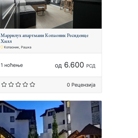
Маррилуx апартмани Копаоник Ресиденце
Хилл
Копаоник, Рашка
6.600
од
1 ноћење
РСД
0 Рецензија