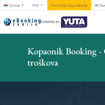
Српски
RSD
Региструј свој смештај
При
POWERED BY
Kopaonik Booking - O
troškova