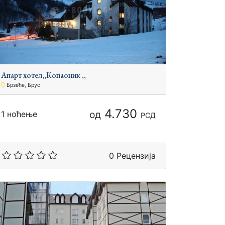
Апарт хотел,,Копаоник ,,
Брзеће, Брус
4.730
од
1 ноћење
РСД
0 Рецензија