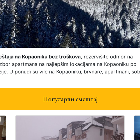
eštaja na Kopaoniku bez troškova,
rezervišite odmor na
 izbor apartmana na najlepšim lokacijama na Kopaoniku po
ije. U ponudi su vile na Kopaoniku, brvnare, apartmani, sob
Популарни смештај