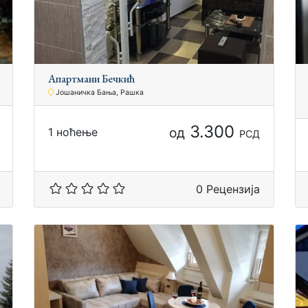
Апартмани Бечкић
Јошаничка Бања, Рашка
3.300
од
1 ноћење
РСД
0 Рецензија