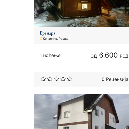
Брвнара
Копаоник, Рашка
6.600
од
1 ноћење
РСД
0 Рецензија