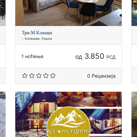
Три-М Конаци
Копаоник, Рашка
3.850
од
1 ноћење
РСД
0 Рецензија