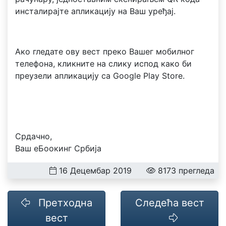
инсталирајте апликацију на Ваш уређај.
Ако гледате ову вест преко Вашег мобилног
телефона, кликните на слику испод како би
преузели апликацију са Google Play Store.
Срдачно,
Ваш еБоокинг Србија
16 Децембар 2019
8173 прегледа
Претходна
Следећа вест
вест