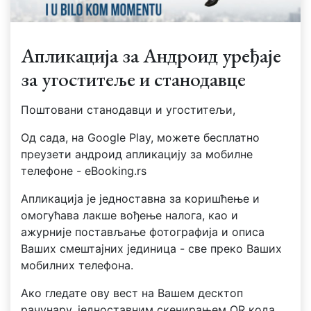
Апликација за Андроид уређаје
за угоститеље и станодавце
Поштовани станодавци и угоститељи,
Од сада, на Google Play, можете бесплатно
преузети андроид апликацију за мобилне
телефоне - eBooking.rs
Апликација је једноставна за коришћење и
омогућава лакше вођење налога, као и
ажурније постављање фотографија и описа
Ваших смештајних јединица - све преко Ваших
мобилних телефона.
Ако гледате ову вест на Вашем десктоп
рачунару, једноставним скенирањем QR кода