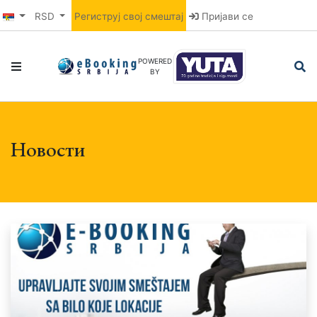
RSD
Региструј свој смештај
Пријави се
POWERED
BY
Новости