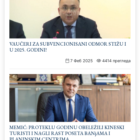
VAUČERI ZA SUBVENCIONISANI ODMOR STIŽU I
U 2025. GODINI!
7 Феб 2025
4414 прегледа
MEMIĆ: PROTEKLU GODINU OBELEŽILI KINESKI
TURISTI I NAGLI RAST POSETA BANjAMA I
PLANINSKIM CENTRIMA