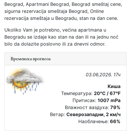
Beograd, Apartmani Beograd, Beograd smeštaj cene,
sigurna rezervacija smeštaja Beograd, Online
rezervacija smeštaja u Beogradu, stan na dan cene.
Ukoliko Vam je potrebno, većina apartmana u
Beogradu se izdaje kao stan na dan ili na jednu noć
bilo da dolazite poslovno ili za dnevni odmor.
Временска прогноза
03.06.2026. 17ч
Киша
Температура:
20°C / 67°F
Притисак:
1007 mPa
Влажност ваздуха:
79%
Ветар:
Северозападни, 2 км/ч
Наоблачење:
66%