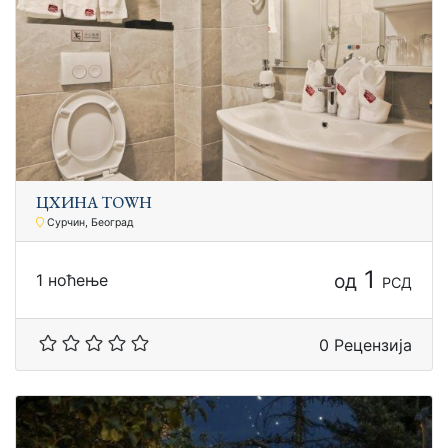
ЦХИНА ТОWН
Сурчин, Београд
1
од
1 ноћење
РСД
0 Рецензија