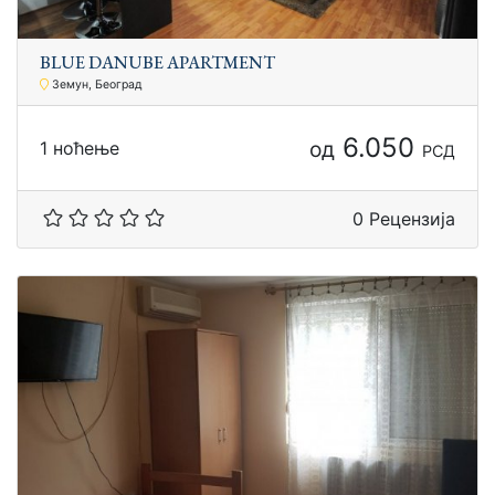
BLUЕ DАNUBE АPARTMENT
Земун, Београд
6.050
од
1 ноћење
РСД
0 Рецензија