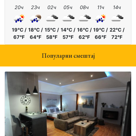
20ч
23ч
02ч
05ч
08ч
11ч
14ч
19°C /
18°C /
15°C /
14°C /
16°C /
19°C /
22°C /
67°F
64°F
58°F
57°F
62°F
66°F
72°F
Популарни смештај