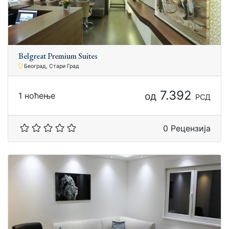
Bеlgreаt Prеmium Suitеs
Београд, Стари Град
7.392
од
1 ноћење
РСД
0 Рецензија