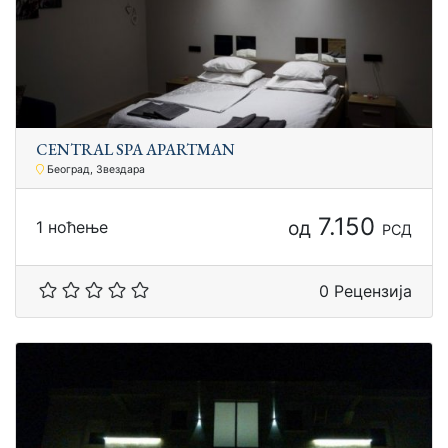
CENTRАL SPA APARTMAN
Београд, Звездара
7.150
од
1 ноћење
РСД
0 Рецензија