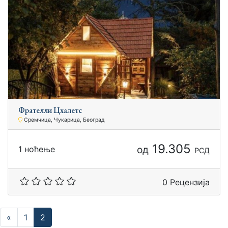
Фрателли Цхалетс
Сремчица, Чукарица, Београд
19.305
од
1 ноћење
РСД
0 Рецензија
«
1
2