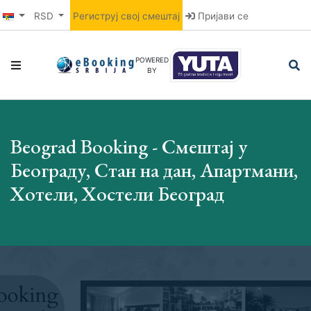
RSD
Региструј свој смештај
Пријави се
POWERED
BY
Beograd Booking - Смештај у
Београду, Стан на дан, Апартмани,
Хотели, Хостели Београд